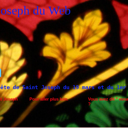
Joseph du Web
Joseph du 19 mars et du 1er mai
Saint Jo
nt Joseph
Pour aller plus loin.
Vous avez dit " voca
?