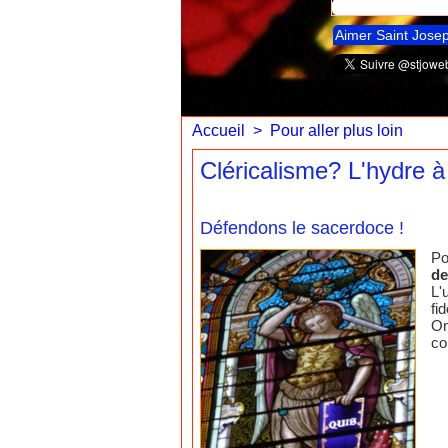
Aimer Saint Jose
Accueil
>
Pour aller plus loin
Cléricalisme? L'hydre à
Défendons le sacerdoce !
Po
de
L'
fi
On
co