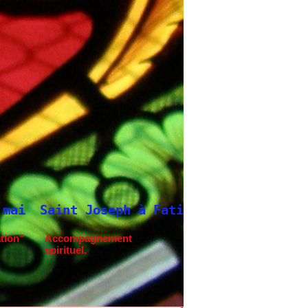
seph à Fatima.
Neuvaine à Saint Joseph
tion"
Accompagnement
spirituel.