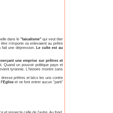
melle dans le
"laicalisme"
qui veut ôter
 être n'importe où enlevaient au prêtre
 a fait une dépression.
Le culte est au
exerçant une emprise sur prêtres et
nt. Quand un pouvoir politique paye et
vient tyrannie. L'histoire montre sans
dresse prêtres et laïcs les uns contre
 l'Eglise
et ne font entrer aucun "parti"
e et respecte celle de l'autre. Au fond,