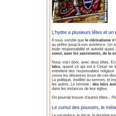
L'hydre a plusieurs têtes et u
Il nous semble que
le cléricalisme n
au prêtre jusqu'à son existence. Un am
toute responsabilité et autorité quant
coeur, avec les sacrements, de la v
Nous voici donc avec deux têtes. En
laïcs
, quand ce qui est à César ne lu
entretient des responsables religieux
cesse les désastres issus de ces deu
La politique, instillée au sermon, et
les autres. Le remède :
des laïcs au
dans les instances de leur église.
On pourrait trouver d'autres têtes... P
Le cumul des pouvoirs, le mélan
Le sacerdoce, le laïcat, la doctrine so