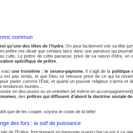
n tronc commun
'est qu'une des têtes de l'hydre.
On peut facilement voir sa tête ju
i prêtre me disait que certains laïcs dans une paroisse qui pourrait
 au culte. Le prêtre de cette paroisse, privé de sa raison d'être, en
ocation spécifique de prêtre.
 voici
une troisième : le cesaro-papisme.
Il s'agit de la
politique 
i est pas rendu, et que Dieu se retrouve privé de ce qui lui revie
 pour parler comme l'Etat, et quand un pouvoir religieux s'arme et de
x tendances lourdes...
 imposée en discussion ou en entretien (et même en accompagnement) 
tonomes
, des
prêtres qui diffusent d'abord la doctrine sociale de
lutôt que de les couper, voyons le corps de la bête!
ge des fors : la soif de puissance
ciale de l'Eglise, fonctionnent en harmonie quand chacun est à sa plac