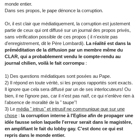
monde entier.
Dans ses propos, le pape dénonce la corruption.
Or, il est clair que médiatiquement, la corruption est justement
partie de ceux qui ont diffusé sur un journal des propos privés,
sans vérification possible de ces propos ( il n'existe pas
d'enregistrement, dit le Père Lombardi).
La réalité est dans la
préméditation de la diffusion par un membre même du
CLAR, qui a probablement vendu le compte-rendu au
journal chilien, voilà le fait corrompu
:
1) Des questions médiatiques sont posées au Pape.
2) Il répond en toute vérité, si les propos rapportés sont exacts.
Il ignore que cela sera diffusé par un de ses interlocuteurs! Ou
bien, il ne l'ignore pas, car il n'est pas naïf, ce qui n'enlève rien à
l'absence de moralité de la " taupe"!
3) Le
média " intrus" et intrusif ne communique que sur une
chose
:
la corruption interne à l'Eglise afin de propager une
idée fausse selon laquelle l'erreur serait dans le magistère,
en amplifiant le fait du lobby gay. C'est donc ce qui est
repris dans le monde entier.