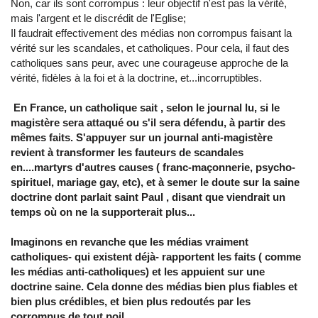
Non, car ils sont corrompus : leur objectif n'est pas la vérité,
mais l'argent et le discrédit de l'Eglise;
Il faudrait effectivement des médias non corrompus faisant la
vérité sur les scandales, et catholiques. Pour cela, il faut des
catholiques sans peur, avec une courageuse approche de la
vérité, fidèles à la foi et à la doctrine, et...incorruptibles.
En France, un catholique sait , selon le journal lu, si le
magistère sera attaqué ou s'il sera défendu, à partir des
mêmes faits. S'appuyer sur un journal anti-magistère
revient à transformer les fauteurs de scandales
en....martyrs d'autres causes ( franc-maçonnerie, psycho-
spirituel, mariage gay, etc), et à semer le doute sur la saine
doctrine dont parlait saint Paul , disant que viendrait un
temps où on ne la supporterait plus...
Imaginons en revanche que les médias vraiment
catholiques- qui existent déjà- rapportent les faits ( comme
les médias anti-catholiques) et les appuient sur une
doctrine saine. Cela donne des médias bien plus fiables et
bien plus crédibles, et bien plus redoutés par les
corrompus de tout poil.