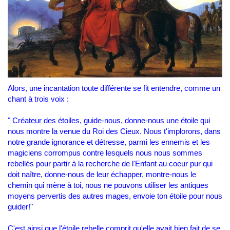
Alors, une incantation toute différente se fit entendre, comme un
chant à trois voix :
" Créateur des étoiles, guide-nous, donne-nous une étoile qui
nous montre la venue du Roi des Cieux. Nous t'implorons, dans
notre grande ignorance et détresse, parmi les ennemis et les
magiciens corrompus contre lesquels nous nous sommes
rebellés pour partir à la recherche de l'Enfant au coeur pur qui
doit naître, donne-nous de leur échapper, montre-nous le
chemin qui mène à toi, nous ne pouvons utiliser les antiques
moyens pervertis des autres mages, envoie ton étoile pour nous
guider!"
C'est ainsi que l'étoile rebelle comprit qu'elle avait bien fait de se