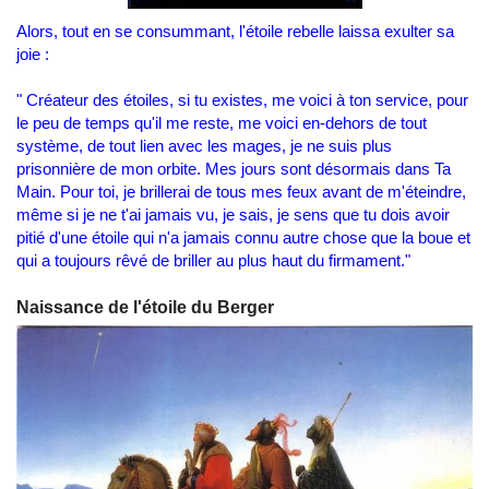
Alors, tout en se consummant, l'étoile rebelle laissa exulter sa
joie :
" Créateur des étoiles, si tu existes, me voici à ton service, pour
le peu de temps qu'il me reste, me voici en-dehors de tout
système, de tout lien avec les mages, je ne suis plus
prisonnière de mon orbite. Mes jours sont désormais dans Ta
Main. Pour toi, je brillerai de tous mes feux avant de m'éteindre,
même si je ne t'ai jamais vu, je sais, je sens que tu dois avoir
pitié d'une étoile qui n'a jamais connu autre chose que la boue et
qui a toujours rêvé de briller au plus haut du firmament."
Naissance de l'étoile du Berger