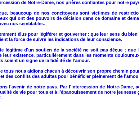
tercession de Notre-Dame, nos prières confiantes pour notre pays
e, beaucoup de nos concitoyens sont victimes de restriction
 ceux qui ont des pouvoirs de décision dans ce domaine et dem
 avec nos semblables.
cemment élus pour légiférer et gouverner ; que leur sens du bie
aient la force de suivre les indications de leur conscience.
ente légitime d’un soutien de la société ne soit pas déçue ; qu
 de leur existence, particulièrement dans les moments douloure
s soient un signe de la fidélité de l’amour.
que tous nous aidions chacun à découvrir son propre chemin pour
 et des conflits des adultes pour bénéficier pleinement de l’amou
ons l’avenir de notre pays. Par l’intercession de Notre-Dame, a
alité de vie pour tous et à l’épanouissement de notre jeunesse gr
.