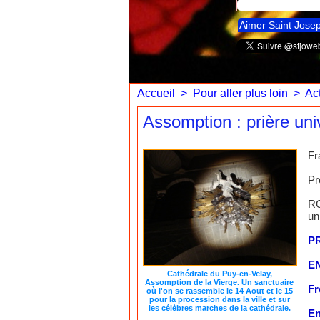
Aimer Saint Jose
Accueil
>
Pour aller plus loin
>
Act
Assomption : prière uni
Fr
Pr
RO
un
P
E
Cathédrale du Puy-en-Velay,
Assomption de la Vierge. Un sanctuaire
Fr
où l'on se rassemble le 14 Aout et le 15
pour la procession dans la ville et sur
les célèbres marches de la cathédrale.
En