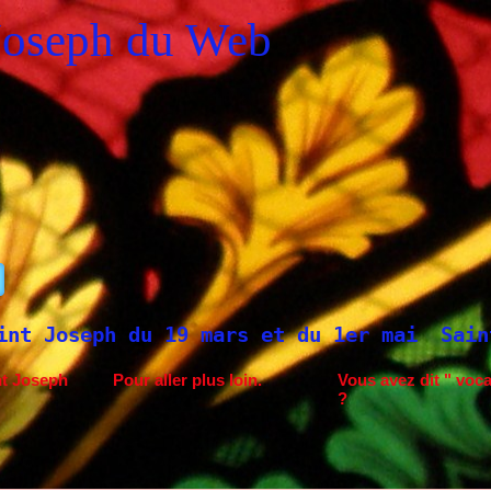
Joseph du Web
ars et du 1er mai
Saint Joseph à Fatima.
nt Joseph
Pour aller plus loin.
Vous avez dit " voca
?