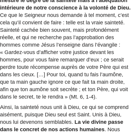
mesure le degré de la sainteté mais à l’adéquation
intérieure de notre conscience à la volonté de Dieu.
Ce que le Seigneur nous demande à tel moment, c’est
cela qu’il convient de faire : telle est la vraie sainteté.
Sainteté cachée bien souvent, mais profondément
réelle, et qui ne recherche pas l’approbation des
hommes comme Jésus l’enseigne dans l’évangile :
« Gardez-vous d’afficher votre justice devant les
hommes, pour vous faire remarquer d’eux ; ce serait
perdre toute récompense auprès de votre Père qui est
dans les cieux. […] Pour toi, quand tu fais l’aumône,
que ta main gauche ignore ce que fait ta main droite,
afin que ton aumône soit secrète ; et ton Père, qui voit
dans le secret, te le rendra » (Mt. 6, 1-4).
Ainsi, la sainteté nous unit à Dieu, ce qui se comprend
aisément, puisque Dieu seul est Saint. Unis à Dieu,
nous lui devenons semblables.
La vie divine passe
dans le concret de nos actions humaines
. Nous