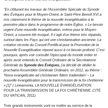
"En clôturant les travaux de l'Assemblée Spéciale du Synode
des Évêques pour le Moyen-Orient, le Saint-Père Benoît XVI a
mis clairement le thème de la nouvelle évangélisation à la
première place dans le programme de notre Église. « Le besoin
urgent d'une nouvelle évangélisation, même pour le Moyen-
Orient, a souvent été évoqué. Il s'agit d'un thème très répandu,
surtout dans les Pays qui ont une christianisation ancienne. La
création récente du Conseil Pontifical pour la Promotion de la
Nouvelle Évangélisation répond aussi à ce besoin profond. C'est
pourquoi, après voir consulté l'épiscopat du monde entier et
après avoir entendu le Conseil Ordinaire de la Secrétairerie
Générale du
Synode des Évêques,
j'ai décidé de dédier la
prochaine Assemblée Générale Ordinaire, en 2012, au thème :
‘Nova evangelizatio ad christianam fidem tradendam’ – La
nouvelle évangélisation pour la transmission de la foi chrétienne
».[1]" ( Lineamenta,
LA NOUVELLE ÉVANGÉLISATION
POUR LA TRANSMISSION DE LA FOI CHRÉTIENNE ,CITÉ
DU VATICAN, 2011)
Trois grands instruments vont se mettre au service de la