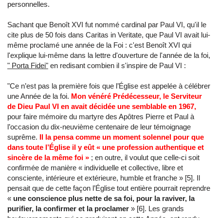
personnelles.
Sachant que Benoît XVI fut nommé cardinal par Paul VI, qu'il le
cite plus de 50 fois dans Caritas in Veritate, que Paul VI avait lui-
même proclamé une année de la Foi : c'est Benoît XVI qui
l'explique lui-même dans la lettre d'ouverture de l'année de la foi,
" Porta Fidei"
en redisant combien il s'inspire de Paul VI :
"Ce n’est pas la première fois que l’Église est appelée à célébrer
une Année de la foi.
Mon vénéré Prédécesseur, le Serviteur
de Dieu Paul VI en avait décidée une semblable en 1967,
pour faire mémoire du martyre des Apôtres Pierre et Paul à
l’occasion du dix-neuvième centenaire de leur témoignage
suprême.
Il la pensa comme un moment solennel pour que
dans toute l’Église il y eût « une profession authentique et
sincère de la même foi »
; en outre, il voulut que celle-ci soit
confirmée de manière « individuelle et collective, libre et
consciente, intérieure et extérieure, humble et franche » [5]. Il
pensait que de cette façon l’Église tout entière pourrait reprendre
«
une conscience plus nette de sa foi, pour la raviver, la
purifier, la confirmer et la proclamer
» [6]. Les grands