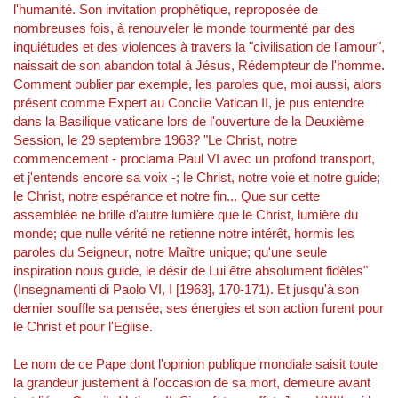
l'humanité. Son invitation prophétique, reproposée de
nombreuses fois, à renouveler le monde tourmenté par des
inquiétudes et des violences à travers la "civilisation de l'amour",
naissait de son abandon total à Jésus, Rédempteur de l'homme.
Comment oublier par exemple, les paroles que, moi aussi, alors
présent comme Expert au Concile Vatican II, je pus entendre
dans la Basilique vaticane lors de l'ouverture de la Deuxième
Session, le 29 septembre 1963? "Le Christ, notre
commencement - proclama Paul VI avec un profond transport,
et j'entends encore sa voix -; le Christ, notre voie et notre guide;
le Christ, notre espérance et notre fin... Que sur cette
assemblée ne brille d'autre lumière que le Christ, lumière du
monde; que nulle vérité ne retienne notre intérêt, hormis les
paroles du Seigneur, notre Maître unique; qu'une seule
inspiration nous guide, le désir de Lui être absolument fidèles"
(Insegnamenti di Paolo VI, I [1963], 170-171). Et jusqu'à son
dernier souffle sa pensée, ses énergies et son action furent pour
le Christ et pour l'Eglise.
Le nom de ce Pape dont l'opinion publique mondiale saisit toute
la grandeur justement à l'occasion de sa mort, demeure avant