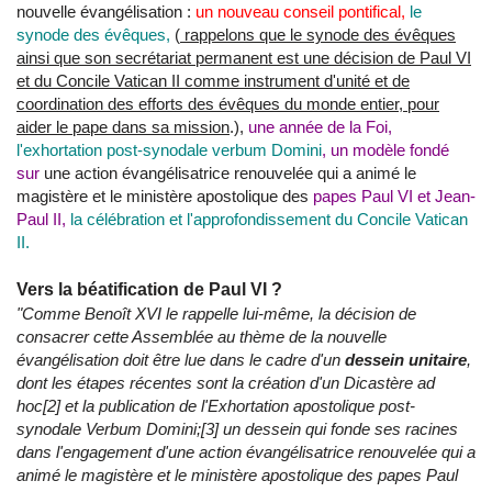
nouvelle évangélisation :
un nouveau conseil pontifical,
le
synode des évêques,
(
rappelons que le synode des évêques
ainsi que son secrétariat permanent est une décision de Paul VI
et du Concile Vatican II comme instrument d'unité et de
coordination des efforts des évêques du monde entier, pour
aider le pape dans sa mission
.),
une année de la Foi,
l'exhortation post-synodale verbum Domini
, un modèle fondé
sur
une action évangélisatrice renouvelée qui a animé le
magistère et le ministère apostolique des
papes Paul VI et Jean-
Paul II,
la célébration et l'approfondissement du Concile Vatican
II.
Vers la béatification de Paul VI ?
"Comme Benoît XVI le rappelle lui-même, la décision de
consacrer cette Assemblée au thème de la nouvelle
évangélisation doit être lue dans le cadre d'un
dessein unitaire
,
dont les étapes récentes sont la création d'un Dicastère ad
hoc[2] et la publication de l'Exhortation apostolique post-
synodale Verbum Domini;[3] un dessein qui fonde ses racines
dans l'engagement d'une action évangélisatrice renouvelée qui a
animé le magistère et le ministère apostolique des papes Paul