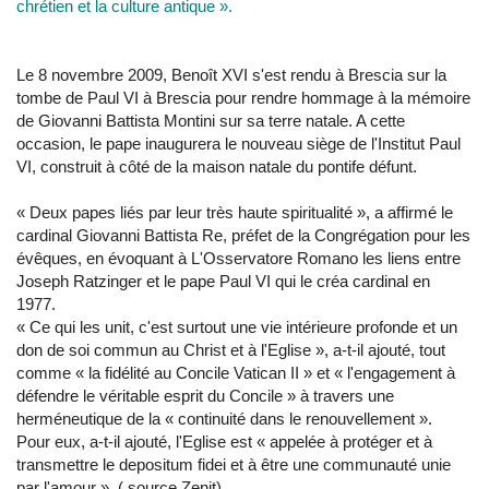
chrétien et la culture antique ».
Le 8 novembre 2009, Benoît XVI s'est rendu à Brescia sur la
tombe de Paul VI à Brescia pour rendre hommage à la mémoire
de Giovanni Battista Montini sur sa terre natale. A cette
occasion, le pape inaugurera le nouveau siège de l'Institut Paul
VI, construit à côté de la maison natale du pontife défunt.
« Deux papes liés par leur très haute spiritualité », a affirmé le
cardinal Giovanni Battista Re, préfet de la Congrégation pour les
évêques, en évoquant à L'Osservatore Romano les liens entre
Joseph Ratzinger et le pape Paul VI qui le créa cardinal en
1977.
« Ce qui les unit, c'est surtout une vie intérieure profonde et un
don de soi commun au Christ et à l'Eglise », a-t-il ajouté, tout
comme « la fidélité au Concile Vatican II » et « l'engagement à
défendre le véritable esprit du Concile » à travers une
herméneutique de la « continuité dans le renouvellement ».
Pour eux, a-t-il ajouté, l'Eglise est « appelée à protéger et à
transmettre le depositum fidei et à être une communauté unie
par l'amour ». ( source Zenit)