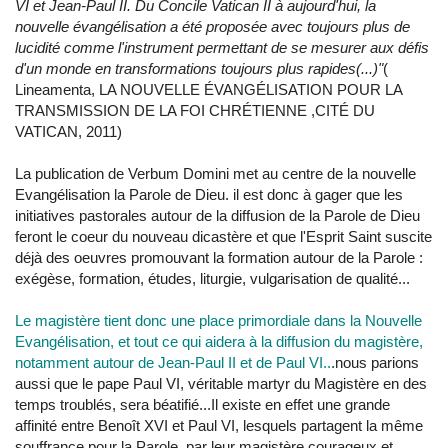
VI et Jean-Paul II. Du Concile Vatican II à aujourd'hui, la
nouvelle évangélisation a été proposée avec toujours plus de
lucidité comme l'instrument permettant de se mesurer aux défis
d'un monde en transformations toujours plus rapides(...)"
(
Lineamenta, LA NOUVELLE ÉVANGÉLISATION POUR LA
TRANSMISSION DE LA FOI CHRÉTIENNE ,CITÉ DU
VATICAN, 2011)
La publication de Verbum Domini met au centre de la nouvelle
Evangélisation la Parole de Dieu. il est donc à gager que les
initiatives pastorales autour de la diffusion de la Parole de Dieu
feront le coeur du nouveau dicastère et que l'Esprit Saint suscite
déjà des oeuvres promouvant la formation autour de la Parole :
exégèse, formation, études, liturgie, vulgarisation de qualité...
Le magistère tient donc une place primordiale dans la Nouvelle
Evangélisation, et tout ce qui aidera à la diffusion du magistère,
notamment autour de Jean-Paul II et de Paul VI..
.nous parions
aussi que le pape Paul VI, véritable martyr du Magistère en des
temps troublés, sera béatifié...Il existe en effet une grande
affinité entre Benoît XVI et Paul VI, lesquels partagent la même
souffrance pour la Parole, par leur magistère courageux et