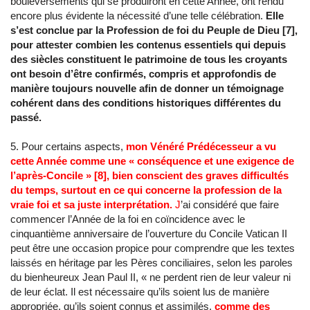
bouleversements qui se produiront en cette Année, ont rendu
encore plus évidente la nécessité d’une telle célébration.
Elle
s’est conclue par la Profession de foi du Peuple de Dieu [7],
pour attester combien les contenus essentiels qui depuis
des siècles constituent le patrimoine de tous les croyants
ont besoin d’être confirmés, compris et approfondis de
manière toujours nouvelle afin de donner un témoignage
cohérent dans des conditions historiques différentes du
passé.
5. Pour certains aspects,
mon Vénéré Prédécesseur a vu
cette Année comme une « conséquence et une exigence de
l’après-Concile » [8], bien conscient des graves difficultés
du temps, surtout en ce qui concerne la profession de la
vraie foi et sa juste interprétation.
J
’ai considéré que faire
commencer l’Année de la foi en coïncidence avec le
cinquantième anniversaire de l’ouverture du Concile Vatican II
peut être une occasion propice pour comprendre que les textes
laissés en héritage par les Pères conciliaires, selon les paroles
du bienheureux Jean Paul II, « ne perdent rien de leur valeur ni
de leur éclat. Il est nécessaire qu’ils soient lus de manière
appropriée, qu’ils soient connus et assimilés,
comme des