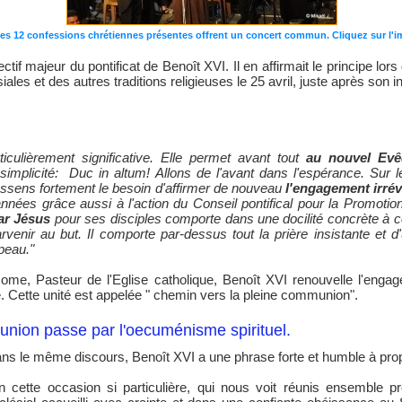
s 12 confessions chrétiennes présentes offrent un concert commun. Cliquez sur l'ima
f majeur du pontificat de Benoît XVI. Il en affirmait le principe lor
es et des autres traditions religieuses le 25 avril, juste après son in
iculièrement significative. Elle permet avant tout
au nouvel Evê
 simplicité: Duc in altum! Allons de l'avant dans l'espérance. Su
 ressens fortement le besoin d'affirmer de nouveau
l'engagement irréve
nnées grâce aussi à l'action du Conseil pontifical pour la Promotio
par Jésus
pour ses disciples comporte dans une docilité concrète à ce
venir au but. Il comporte par-dessus tout la prière insistante et
peau."
, Pasteur de l'Eglise catholique, Benoît XVI renouvelle l'engageme
té. Cette unité est appelée " chemin vers la pleine communion".
union passe par l'oecuménisme spirituel.
ns le même discours, Benoît XVI a une phrase forte et humble à prop
n cette occasion si particulière, qui nous voit réunis ensemble