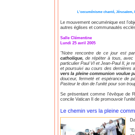
L'oecuménisme chanté, Jérusalem, le
Le mouvement oecuménique est l'objecti
autres églises et communautés ecclésial
Salle Clémentine
Lundi 25 avril 2005
"Notre rencontre de ce jour est part
catholique,
de répéter à tous, avec
particulier Paul VI et Jean-Paul II, je
et poursuivi au cours des dernières a
vers la pleine communion voulue 
douceur, fermeté et espérance de par
Pasteur le don de l'unité pour son trou
Se présentant comme l'évêque de Rome
concile Vatican II de promouvoir l'uni
Le chemin vers la pleine comm
Da
"E