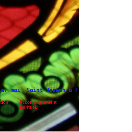
oseph à Fatima.
Neuvaine à Saint Joseph
tion"
Accompagnement
spirituel.