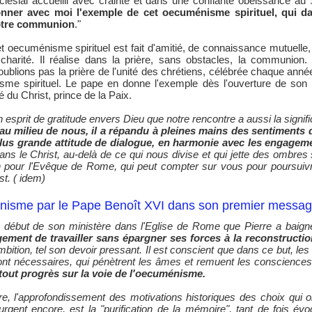
clésial accueilli avec crainte et dans une confiante obéissance a
nner avec moi l'exemple de cet oecuménisme spirituel,
qui da
tre communion
."
t oecuménisme spirituel est fait d'amitié, de connaissance mutuelle
 charité. Il réalise dans la prière, sans obstacles, la communion.
oublions pas la prière de l'unité des chrétiens, célébrée chaque anné
sme spirituel. Le pape en donne l'exemple dès l'ouverture de son po
du Christ, prince de la Paix.
prit de gratitude envers Dieu que notre rencontre a aussi la signifi
 au milieu de nous, il a répandu à pleines mains des sentiments d'
lus grande attitude de dialogue, en harmonie avec les engagem
ns le Christ, au-delà de ce qui nous divise et qui jette des ombres 
en pour l'Evêque de Rome, qui peut compter sur vous pour poursuiv
ist. ( idem)
nisme par le Pape Benoît XVI dans son premier message
u début de son ministère dans l'Eglise de Rome que Pierre a baig
ent de travailler sans épargner ses forces à la reconstruction 
mbition, tel son devoir pressant. Il est conscient que dans ce but, l
ont nécessaires, qui pénètrent les âmes et remuent les conscience
 tout progrès sur la voie de l'oecuménisme.
re, l'approfondissement des motivations historiques des choix qui o
rgent encore, est la "purification de la mémoire", tant de fois év