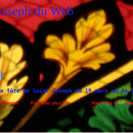
Joseph du Web
 Joseph du 19 mars et du 1er mai
Saint J
nt Joseph
Pour aller plus loin.
Vous avez dit " voca
?