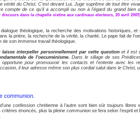
ne vérité du Christ. C'est devant Lui, Juge suprême de tout être viv
re compte de ce qu'il a accompli ou non à l'égard du grand bien de 
 discours dans la chapelle sixtine aux cardinaux electeurs, 20 avril 2005
ialogue théologique, la recherche des motivations historiques, et s
dans la prière, la recherche de la vérité, la charité. Le pape fait de 
e de son immense travail théologique.
 laisse interpeller personnellement par cette question
et il est
ondamentale de l'oecuménisme.
Dans le sillage de ses Prédéces
îtra opportune pour promouvoir les contacts et l'entente avec les 
asion, il leur adresse même son plus cordial salut dans le Christ, u
ine communion.
d'une confession chrétienne à l'autre sont bien sûr toujours libres
ritères énoncés, plus la pleine communion se fera selon l'esprit et la 
.