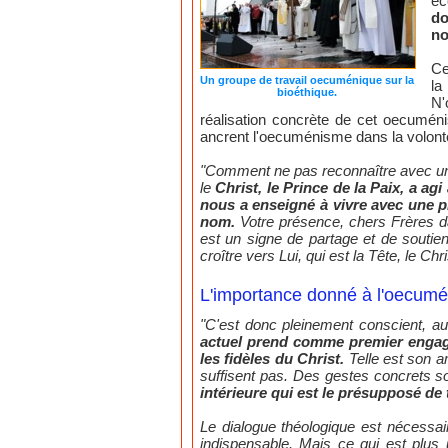
ec
do
no
Ce
Un groupe de travail oecuménique sur la
la
bioéthique.
N'
réalisation concrète de cet oecuméni
ancrent l'oecuménisme dans la volonté 
"Comment ne pas reconnaître avec un es
le
Christ, le Prince de la Paix, a agi
nous a enseigné à vivre avec une p
nom.
Votre présence, chers Frères da
est un signe de partage et de souti
croître vers Lui, qui est la Tête, le Chr
L'importance donné à l'oecumé
"C'est donc pleinement conscient, a
actuel prend comme premier engagem
les fidèles du Christ.
Telle est son a
suffisent pas. Des gestes concrets s
intérieure qui est le présupposé de
Le dialogue théologique est nécessai
indispensable. Mais ce qui est plus u