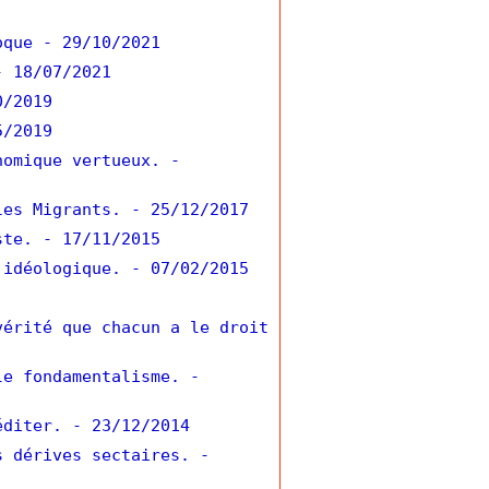
oque
- 29/10/2021
- 18/07/2021
0/2019
5/2019
nomique vertueux.
-
les Migrants.
- 25/12/2017
ste.
- 17/11/2015
 idéologique.
- 07/02/2015
vérité que chacun a le droit
le fondamentalisme.
-
éditer.
- 23/12/2014
s dérives sectaires.
-