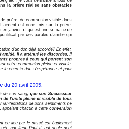
u Seigneur, je vous demande à tous de
ns la prière réalise sans obstacles
, de prière, de communion visible dans
 L'accent est donc mis sur la prière.
e en janvier, et qui est une semaine de
ntificat par des paroles d'amitié qui
cation d'un don déjà accordé? En effet,
amitié, il a atténué les discordes, il
ents propres à ceux qui portent son
sur notre communion pleine et visible,
re le chemin dans l'espérance et pour
 du 20 avril 2005.
né de son sang,
que son Successeur
de l'unité pleine et visible de tous
es manifestations de bons sentiments ne
s, appelant chacun à cette
conversion
nt eu lieu par le passé est également
oquée par Jean-Paul II, qui seule peut