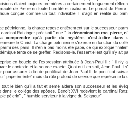
cisions étaient toujours premières a certainement longuement réfléchi 
imauté de Pierre en toute humilité et réalisme. Le primat de Pierre
olique conçue comme un tout indivisible. Il s'agit en réalité du p
e pétrinienne, la charge repose entièrement sur le successeur parmi 
 cardinal Ratzinger précisait " que
" la dénomination roc, pierre, 
a comprendre qu'à partir du mystère, c'est-à-dire dans u
emeure le Christ. La charge pétrinienne s'exerce en fonction du coll
armi ses pairs. Il n'en a pas moins été pape, ce qui explique finaleme
polémique tente de se greffer. Redisons-le, l'essentiel est qu'il n'y a
rise en boucle de l'expression attribuée à Jean-Paul II : " il n'y
ouver le contexte et la source exacte. Quoi qu'il en soit, Jean-Paul II s
r pour assurer la fin de pontificat de Jean-Paul II, le pontificat sui
 du " pape émérite" mais du rôle profond de service que représente la 
 tout le bien qu'il a fait et semé aidera son successeur et les év
nne dans le collège des apôtres. Benoît XVI redevient le cardinal R
e pélerin" , " humble serviteur à la vigne du Seigneur".