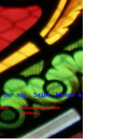
nt Joseph à Fatima.
Neuvaine à Saint Jos
tion"
Accompagnement
spirituel.