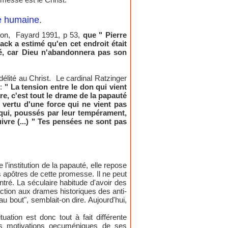
se humaine.
union, Fayard 1991, p 53,
que " Pierre
ck a estimé qu'en cet endroit était
asé, car Dieu n'abandonnera pas son
délité au Christ. Le cardinal Ratzinger
:
" La tension entre le don qui vient
e, c'est tout le drame de la papauté
n vertu d'une force qui ne vient pas
 qui, poussés par leur tempérament,
ivre (...) " Tes pensées ne sont pas
 l'institution de la papauté, elle repose
s apôtres de cette promesse. Il ne peut
tré. La séculaire habitude d'avoir des
action aux drames historiques des anti-
au bout", semblait-on dire. Aujourd'hui,
ation est donc tout à fait différente
les motivations oecuméniques de ses