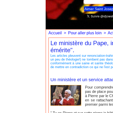
Aimer Saint Jose
Accueil
>
Pour aller plus loin
>
Act
Le ministère du Pape, i
émérite".
Les articles pleuvent sur renonciation-trahi
un peu de théologie!) ne tombent pas dans c
conformément à une saine et sainte théolog
de mettre en contradiction ce qui ne l'est
Un ministère et un service atta
Pour comprendre l
pas de place pou
à Pierre par le C
en se rattachant
premier parmi les
" Tu es Pierre et sur cette pierre je b