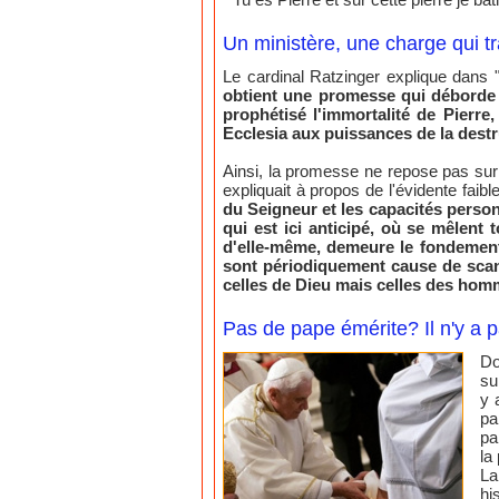
Un ministère, une charge qui t
Le cardinal Ratzinger explique dans 
obtient une promesse qui déborde l
prophétisé l'immortalité de Pierre
Ecclesia aux puissances de la dest
Ainsi, la promesse ne repose pas sur l
expliquait à propos de l'évidente fai
du Seigneur et les capacités person
qui est ici anticipé, où se mêlent
d'elle-même, demeure le fondement 
sont périodiquement cause de scanda
celles de Dieu mais celles des hom
Pas de pape émérite? Il n'y a
Do
su
y 
pa
pa
la
La
hi