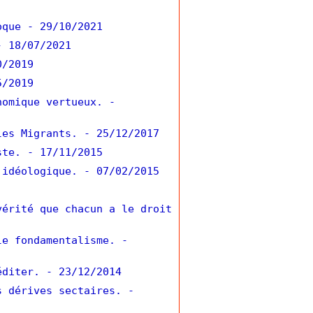
oque
- 29/10/2021
- 18/07/2021
0/2019
5/2019
nomique vertueux.
-
les Migrants.
- 25/12/2017
ste.
- 17/11/2015
 idéologique.
- 07/02/2015
vérité que chacun a le droit
le fondamentalisme.
-
éditer.
- 23/12/2014
s dérives sectaires.
-