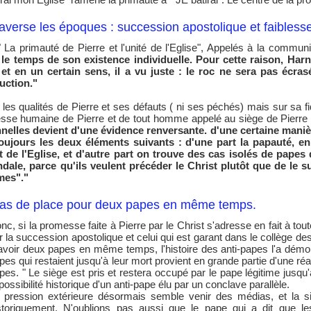
raverse les époques : succession apostolique et faibles
" La primauté de Pierre et l'unité de l'Eglise", Appelés à la comm
e temps de son existence individuelle. Pour cette raison, Harna
, et en un certain sens, il a vu juste : le roc ne sera pas écr
ruction."
es qualités de Pierre et ses défauts ( ni ses péchés) mais sur sa fi
blesse humaine de Pierre et de tout homme appelé au siège de Pierre 
nelles devient d'une évidence renversante. d'une certaine manièr
 toujours les deux éléments suivants : d'une part la papauté, e
de l'Eglise, et d'autre part on trouve des cas isolés de papes
le, parce qu'ils veulent précéder le Christ plutôt que de le su
mes"."
 pas de place pour deux papes en même temps.
nc, si la promesse faite à Pierre par le Christ s'adresse en fait à toute
r la succession apostolique et celui qui est garant dans le collège de
avoir deux papes en même temps, l'histoire des anti-papes l'a démon
pes qui restaient jusqu'à leur mort provient en grande partie d'une ré
pes. " Le siège est pris et restera occupé par le pape légitime jusqu'
 possibilité historique d'un anti-pape élu par un conclave parallèle.
 pression extérieure désormais semble venir des médias, et la situ
storiquement. N'oublions pas aussi que le pape qui a dit que 