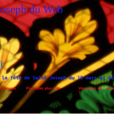
Joseph du Web
aint Joseph du 19 mars et du 1er mai
Sai
nt Joseph
Pour aller plus loin.
Vous avez dit " voca
?