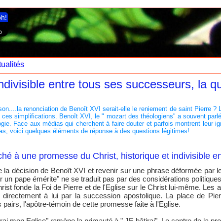
ph!
ualités
ndivisible entre tous ses successeurs, la q
son....la renonciation de Benoît XVI serait-elle le reniement de saint Pierre ?
es simplifications. Benoît XVI, le " mozart des théologiens" a souvent parlé 
ie. Face aux médias qui cherchent à faire douter et parfois montrent leur ign
 pas, voici quelques éléments de réponse à des questions légitimes!
ché à une promesse du Christ, historique et indivisible e
a décision de Benoît XVI et revenir sur une phrase déformée par les 
r un pape émérite" ne se traduit pas par des considérations politique
hrist fonde la Foi de Pierre et de l'Eglise sur le Christ lui-même. Le
 directement à lui par la succession apostolique. La place de Pierr
 pairs, l'apôtre-témoin de cette promesse faite à l'Eglise.
âtirai mon Eglise" ramène la primauté à " JE bâtirai". Le centre de la p