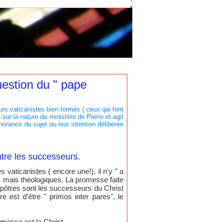
uestion du " pape
 Les vaticanistes bien formés ( ceux qui font
sur la nature du ministère de Pierre et agit
orance du sujet ou leur intention délibérée
ntre les successeurs.
vaticanistes ( encore une!), il n'y " a
s mais théologiques. La promesse faite
s apôtres sont les successeurs du Christ
e est d'être " primos inter pares", le
romesse est le Christ.