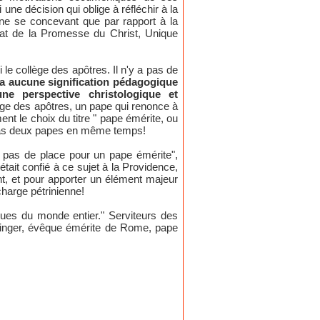
une décision qui oblige à réfléchir à la
 ne se concevant que par rapport à la
rimat de la Promesse du Christ, Unique
le collège des apôtres. Il n'y a pas de
n'a aucune signification pédagogique
ne perspective christologique et
ège des apôtres, un pape qui renonce à
nt le choix du titre " pape émérite, ou
it pas deux papes en même temps!
 a pas de place pour un pape émérite",
'était confié à ce sujet à la Providence,
vant, et pour apporter un élément majeur
charge pétrinienne!
êques du monde entier." Serviteurs des
atzinger, évêque émérite de Rome, pape