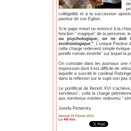
dé
pr
collégialité et à la succession apost
pasteur de son Eglise.
Si le pape meurt ou renonce à la charg
fonction " magique" de la personne, le
ou psychologique; on ne doit l
ecclésiologique."
L'unique Pasteur d
cette charge redevient simple évêque p
pontife romain émérite" sur lequel la 
On constate dans les journaux une rep
expression dont il est difficile de retr
laquelle a suscité le cardinal Ratzinge
dans la réflexion sur le sujet non pas
Le pontificat de Benoît XVI s'achève,
serviteurs", voilà la charge pétrinie
aux nombreux mérites redevenu " simpl
Josefa Pertersky
Samedi 23 Février 2013
Lu 460 fois