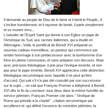
Il demande au peuple de Dieu de le bénir et il bénit le Peuple...Il
s'incline humblement, et il rayonne de bonté, il parle simplement
et se montre ému...
L'outsider de l'Esprit Saint qui donne à son Eglise un pape de
l'Amérique du Sud, aux racines italiennes, qui a étudié en
Allemagne...Voilà, le pontificat de Benoît XVI préparait un
nouveau cadeau merveilleux, un pasteur qui commence par
rendre hommage à son prédecesseur avec la bonhommie d'un
frère en pleine communion, et sans préparer son discours. Mais
avec précision théologique, il prie pour l'évêque émérite, et non
pas pour le pape émérite, Benoît XVI appréciera cette distinction
théologique oecuménique avec laquelle il ne peut qu'être
d'accord. Qui sait s'il n'a pas été consulté par son successeur
sur le sujet...- on sait que François Premier a téléphoné à Benoît
XVI dès la fin du conclave-.tous deux dans la même humilité du
service pétrinien. François Premier cite alors " l'évêque de
Rome qui préside à la charité" , citation oecuménique par
excellence et qui définit l'essence du ministère pétrinien, la