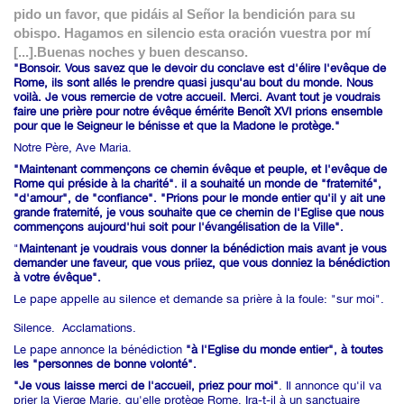
pido un favor, que pidáis al Señor la bendición para su
obispo. Hagamos en silencio esta oración vuestra por mí
[...].Buenas noches y buen descanso.
"Bonsoir. Vous savez que le devoir du conclave est d'élire l'evêque de
Rome, ils sont allés le prendre quasi jusqu'au bout du monde. Nous
voilà. Je vous remercie de votre accueil. Merci. Avant tout je voudrais
faire une prière pour notre évêque émérite Benoît XVI prions ensemble
pour que le Seigneur le bénisse et que la Madone le protège."
Notre Père, Ave Maria.
"Maintenant commençons ce chemin évêque et peuple, et l'evêque de
Rome qui préside à la charité". il a souhaité un monde de "fraternité",
"d'amour", de "confiance". "Prions pour le monde entier qu'il y ait une
grande fraternité, je vous souhaite que ce chemin de l'Eglise que nous
commençons aujourd'hui soit pour l'évangélisation de la Ville".
"
Maintenant je voudrais vous donner la bénédiction mais avant je vous
demander une faveur, que vous priiez, que vous donniez la bénédiction
à votre évêque".
Le pape appelle au silence et demande sa prière à la foule: "sur moi".
Silence. Acclamations.
Le pape annonce la bénédiction
"à l'Eglise du monde entier", à toutes
les "personnes de bonne volonté".
"Je vous laisse merci de l'accueil, priez pour moi"
. Il annonce qu'il va
prier la Vierge Marie, qu'elle protège Rome. Ira-t-il à un sanctuaire