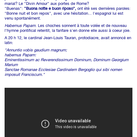
marial? Le "Divin Amour" aux portes de Rome?
"Buenas":
"Buona notte e buon riposo",
ont été ses dernières paroles:
"Bonne nuit et bon repos", avec une hésitation... l'espagnol lui est
venu spontanément.
Habemus Papam
. Les choches sonnent à toute volée et de nouveau
l'hymne pontifical retentit, la fanfare s'en donne elle aussi à coeur joie.
A 20 h 12, le cardinal Jean-Louis Tauran, protodiacre, avait annoncé en
latin:
"Annuntio vobis gaudium magnum;
habemus Papam:
Eminentissimum ac Reverendissimum Dominum, Dominum Georgium
Marium
Sanctae Romanae Ecclesiae Cardinalem Bergoglio qui sibi nomen
imposuit Franciscum."