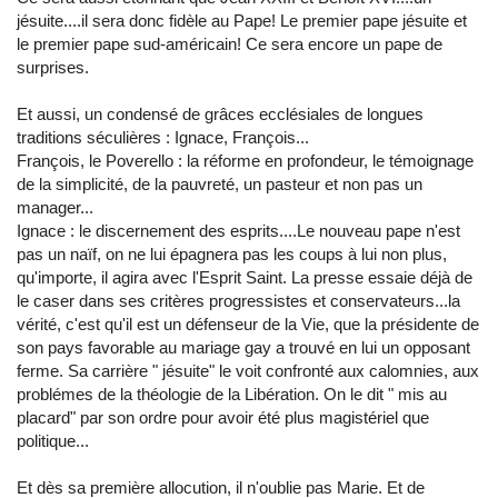
jésuite....il sera donc fidèle au Pape! Le premier pape jésuite et
le premier pape sud-américain! Ce sera encore un pape de
surprises.
Et aussi, un condensé de grâces ecclésiales de longues
traditions séculières : Ignace, François...
François, le Poverello : la réforme en profondeur, le témoignage
de la simplicité, de la pauvreté, un pasteur et non pas un
manager...
Ignace : le discernement des esprits....Le nouveau pape n'est
pas un naïf, on ne lui épagnera pas les coups à lui non plus,
qu'importe, il agira avec l'Esprit Saint. La presse essaie déjà de
le caser dans ses critères progressistes et conservateurs...la
vérité, c'est qu'il est un défenseur de la Vie, que la présidente de
son pays favorable au mariage gay a trouvé en lui un opposant
ferme. Sa carrière " jésuite" le voit confronté aux calomnies, aux
problémes de la théologie de la Libération. On le dit " mis au
placard" par son ordre pour avoir été plus magistériel que
politique...
Et dès sa première allocution, il n'oublie pas Marie. Et de