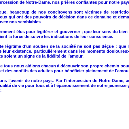
tercession de Notre-Dame, nos prières confiantes pour notre pays
e, beaucoup de nos concitoyens sont victimes de restriction
 ceux qui ont des pouvoirs de décision dans ce domaine et dem
 avec nos semblables.
cemment élus pour légiférer et gouverner ; que leur sens du bie
aient la force de suivre les indications de leur conscience.
ente légitime d’un soutien de la société ne soit pas déçue ; qu
 de leur existence, particulièrement dans les moments douloure
s soient un signe de la fidélité de l’amour.
que tous nous aidions chacun à découvrir son propre chemin pour
 et des conflits des adultes pour bénéficier pleinement de l’amou
ons l’avenir de notre pays. Par l’intercession de Notre-Dame, a
alité de vie pour tous et à l’épanouissement de notre jeunesse gr
.