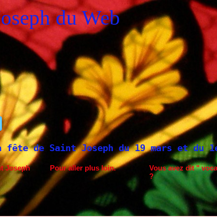
Joseph du Web
Joseph du 19 mars et du 1er mai
Saint J
nt Joseph
Pour aller plus loin.
Vous avez dit " voca
?