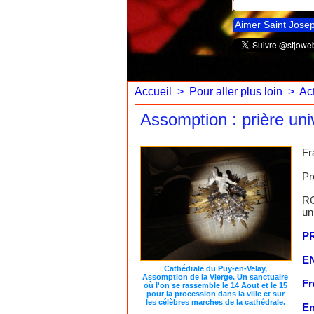
Aimer Saint Jose
Accueil
>
Pour aller plus loin
>
Act
Assomption : prière uni
Fr
Pr
RO
un
P
E
Cathédrale du Puy-en-Velay,
Assomption de la Vierge. Un sanctuaire
Fr
où l'on se rassemble le 14 Aout et le 15
pour la procession dans la ville et sur
les célèbres marches de la cathédrale.
En