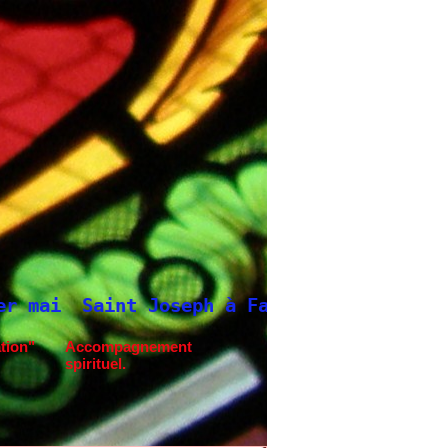
oseph à Fatima.
Neuvaine à Saint Joseph
tion"
Accompagnement
spirituel.