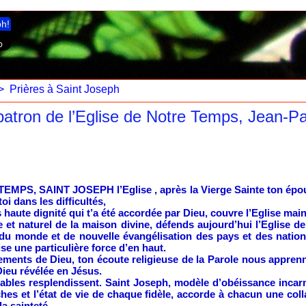
ph!
>
Prières à Saint Joseph
patron de l’Eglise de Notre Temps, Jean-Pau
, SAINT JOSEPH l’Eglise , après la Vierge Sainte ton épouse
oi dans les difficultés,
ès haute dignité qui t’a été accordée par Dieu, couvre l’Eglise ma
 et naturel de la maison divine, défends aujourd’hui l’Eglise d
 du monde et de nouvelle évangélisation des pays et des nations
se une particulière force d’en haut.
ents de Dieu, ton écoute religieuse de la Parole nous apprennen
Dieu révélée en Jésus.
itables resplendissent. Saint Joseph, modèle d’obéissance inc
hes et l’état de vie de chaque fidèle, accorde à chacun une colla
la sainteté.