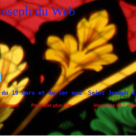
Joseph du Web
et du 1er mai
Saint Joseph à Fatima.
N
nt Joseph
Pour aller plus loin.
Vous avez dit " voca
?