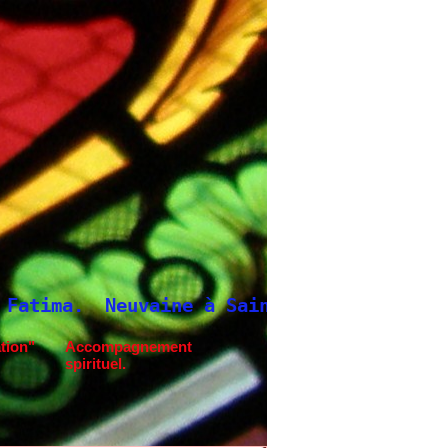
euvaine à Saint Joseph
tion"
Accompagnement
spirituel.