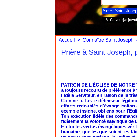
Aimer Saint Jose
Accueil
>
Connaître Saint Joseph
Prière à Saint Joseph, 
PATRON DE L’ÉGLISE DE NOTRE TEMPS
a toujours recouru de préférence à t
Fidèle Serviteur, en raison de la tr
Comme tu fus le défenseur légitime
efforts redoublés d’évangélisation
exemple insigne, obtiens pour l’Egli
Ton exécution fidèle des commandem
fidèlement la volonté salvifique de 
En toi les vertus évangéliques vér
humaine, quelles que soient les tâc
un coeur sans partage, la justice et 