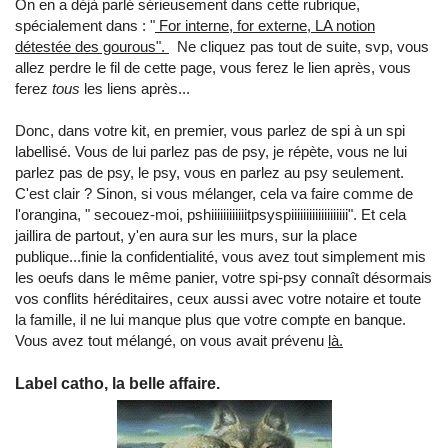
On en a déjà parlé sérieusement dans cette rubrique,
spécialement dans : "
For interne, for externe, LA notion
détestée des gourous".
Ne cliquez pas tout de suite, svp, vous
allez perdre le fil de cette page, vous ferez le lien après, vous
ferez
tous
les liens après...
Donc, dans votre kit, en premier, vous parlez de spi à un spi
labellisé. Vous de lui parlez pas de psy, je répète, vous ne lui
parlez pas de psy, le psy, vous en parlez au psy seulement.
C'est clair ? Sinon, si vous mélanger, cela va faire comme de
l'orangina, " secouez-moi, pshiiiiiiiiiiiitpsyspiiiiiiiiiiiiiiiiiii". Et cela
jaillira de partout, y'en aura sur les murs, sur la place
publique...finie la confidentialité, vous avez tout simplement mis
les oeufs dans le même panier, votre spi-psy connaît désormais
vos conflits héréditaires, ceux aussi avec votre notaire et toute
la famille, il ne lui manque plus que votre compte en banque.
Vous avez tout mélangé, on vous avait prévenu
là.
Label catho, la belle affaire.