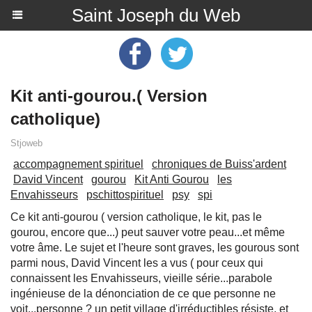
Saint Joseph du Web
Kit anti-gourou.( Version
catholique)
Stjoweb
accompagnement spirituel
chroniques de Buiss'ardent
David Vincent
gourou
Kit Anti Gourou
les
Envahisseurs
pschittospirituel
psy
spi
Ce kit anti-gourou ( version catholique, le kit, pas le
gourou, encore que...) peut sauver votre peau...et même
votre âme. Le sujet et l'heure sont graves, les gourous sont
parmi nous, David Vincent les a vus ( pour ceux qui
connaissent les Envahisseurs, vieille série...parabole
ingénieuse de la dénonciation de ce que personne ne
voit...personne ? un petit village d'irréductibles résiste, et