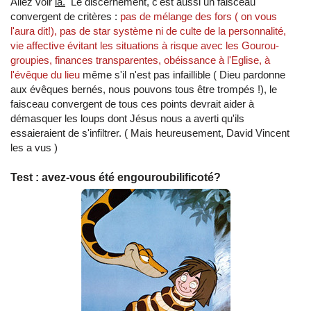
Allez voir
là.
Le discernement, c'est aussi un faisceau
convergent de critères :
pas de mélange des fors ( on vous
l'aura dit!), pas de star système ni de culte de la personnalité,
vie affective évitant les situations à risque avec les Gourou-
groupies, finances transparentes, obéissance à l'Eglise, à
l'évêque du lieu
même s'il n'est pas infaillible ( Dieu pardonne
aux évêques bernés, nous pouvons tous être trompés !), le
faisceau convergent de tous ces points devrait aider à
démasquer les loups dont Jésus nous a averti qu'ils
essaieraient de s'infiltrer. ( Mais heureusement, David Vincent
les a vus )
Test : avez-vous été engouroubilificoté?