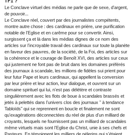
TF1 ?
Le Conclave virtuel des médias ne parle que de sexe, d'argent,
de pouvoir...
Le Conclave réel, couvert par des journalistes compétents,
montre autre chose : des cardinaux en prière, une purification
notable de l'Eglise et en carême pour se convertir. Ainsi,
surgissent ça et là dans les médias dignes de ce nom des
articles sur l'incroyable travail des cardinaux sur toute la planète
en faveur des pauvres, de la société, de la Foi, des articles sur
la cohérence et le courage de Benoît XVI, des articles sur ceux
qui justement ne font pas de bruit dans les domaines préférés
des journaux à scandale, les millions de fidèles sui prient pour
leur futur Pape et leurs cardinaux, qui appellent la conversion
par leur prière et leur action, leur dialogue, et ouvrent sur un
domaine spirituel qui lui, n'est pas délétère et contraste
singulièrement avec les flots de boue à scandales brassés et
jetés à pelettés dans l'univers clos des journaux " à tendance
Tabloïds" qui se reprennent en boucle et finalement ne sont
qu'exagérations déconnectées du réel de plus d'un milliard de
croyants, lesquels ne fournissent pas un milliard de scandales
même virtuels mais sont l'Eglise du Christ, unie à ses chefs et
Pasteurs. En témoignent les milliers de pélerins qui s'étaient