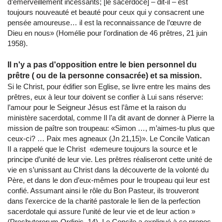
d’émerveillement incessants; [le sacerdoce] – dit-il – est
toujours nouveauté et beauté pour ceux qui y consacrent une
pensée amoureuse… il est la reconnaissance de l’œuvre de
Dieu en nous» (Homélie pour l’ordination de 46 prêtres, 21 juin
1958).
Il n'y a pas d'opposition entre le bien personnel du
prêtre ( ou de la personne consacrée) et sa mission.
Si le Christ, pour édifier son Eglise, se livre entre les mains des
prêtres, eux à leur tour doivent se confier à Lui sans réserve:
l’amour pour le Seigneur Jésus est l’âme et la raison du
ministère sacerdotal, comme Il l’a dit avant de donner à Pierre la
mission de paître son troupeau: «Simon …, m’aimes-tu plus que
ceux-ci? … Paix mes agneaux (Jn 21,15)». Le Concile Vatican
II a rappelé que le Christ «demeure toujours la source et le
principe d’unité de leur vie. Les prêtres réaliseront cette unité de
vie en s’unissant au Christ dans la découverte de la volonté du
Père, et dans le don d’eux-mêmes pour le troupeau qui leur est
confié. Assumant ainsi le rôle du Bon Pasteur, ils trouveront
dans l’exercice de la charité pastorale le lien de la perfection
sacerdotale qui assure l’unité de leur vie et de leur action »
(Presbyterorum Ordinis, 14). Le Concile a expliqué à ce propos