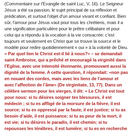
(Commentaire sur l’Evangile de saint Luc, V, 16). Le Seigneur
Jésus a été sa passion, le sujet principal de sa réflexion et
prédication, et surtout l’objet d’un amour vivant et confiant. Bien
sûr, l’amour pour Jésus vaut pour tous les chrétiens, mais il a
une signification particulière pour le prêtre célibataire et pour
celui qui a répondu à la vocation à la vie consacrée: c’est
toujours et seulement en Christ que se trouve la source et le
modèle pour redire quotidiennement « oui » à la volonté de Dieu.
« Par quel lien le Christ est-il lié à nous?» – se demandait
saint Ambroise, qui a prêché et encouragé la virginité dans
l’Eglise, avec une intensité étonnante, promouvant aussi la
dignité de la femme. A cette question, il répondait: «non pas
en nouant des cordes, mais avec les liens de l’amour et
avec l’affection de l’âme» (De virginitate, 13, 77). Dans un
célèbre sermon pour les vierges, il dit: « Le Christ est tout
pour nous: si tu désires soigner tes blessures, il est
médecin ; si tu es affligé de la morsure de la fièvre, il est
source; si tu es oppressé par la faute, il est justice; si tu as
besoin d’aide, il est puissance; si tu as peur de la mort, il
est vie; si tu désires le paradis, il est chemin; si tu
repousses les ténèbres, il est lumière; si tu es en recherche