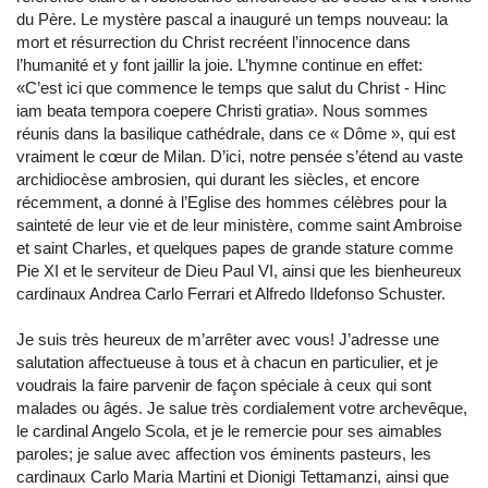
du Père. Le mystère pascal a inauguré un temps nouveau: la
mort et résurrection du Christ recréent l’innocence dans
l’humanité et y font jaillir la joie. L’hymne continue en effet:
«C’est ici que commence le temps que salut du Christ - Hinc
iam beata tempora coepere Christi gratia». Nous sommes
réunis dans la basilique cathédrale, dans ce « Dôme », qui est
vraiment le cœur de Milan. D’ici, notre pensée s’étend au vaste
archidiocèse ambrosien, qui durant les siècles, et encore
récemment, a donné à l’Eglise des hommes célèbres pour la
sainteté de leur vie et de leur ministère, comme saint Ambroise
et saint Charles, et quelques papes de grande stature comme
Pie XI et le serviteur de Dieu Paul VI, ainsi que les bienheureux
cardinaux Andrea Carlo Ferrari et Alfredo Ildefonso Schuster.
Je suis très heureux de m’arrêter avec vous! J’adresse une
salutation affectueuse à tous et à chacun en particulier, et je
voudrais la faire parvenir de façon spéciale à ceux qui sont
malades ou âgés. Je salue très cordialement votre archevêque,
le cardinal Angelo Scola, et je le remercie pour ses aimables
paroles; je salue avec affection vos éminents pasteurs, les
cardinaux Carlo Maria Martini et Dionigi Tettamanzi, ainsi que