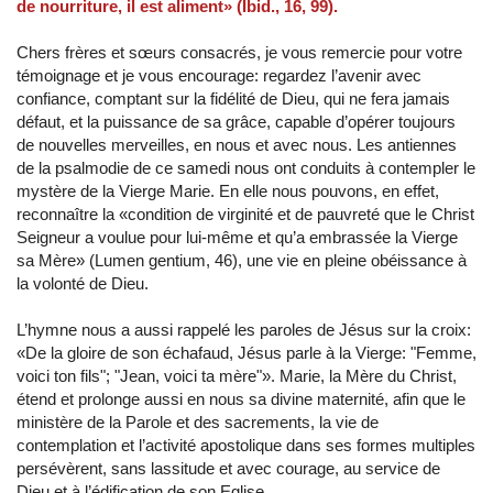
de nourriture, il est aliment» (Ibid., 16, 99).
Chers frères et sœurs consacrés, je vous remercie pour votre
témoignage et je vous encourage: regardez l’avenir avec
confiance, comptant sur la fidélité de Dieu, qui ne fera jamais
défaut, et la puissance de sa grâce, capable d’opérer toujours
de nouvelles merveilles, en nous et avec nous. Les antiennes
de la psalmodie de ce samedi nous ont conduits à contempler le
mystère de la Vierge Marie. En elle nous pouvons, en effet,
reconnaître la «condition de virginité et de pauvreté que le Christ
Seigneur a voulue pour lui-même et qu’a embrassée la Vierge
sa Mère» (Lumen gentium, 46), une vie en pleine obéissance à
la volonté de Dieu.
L’hymne nous a aussi rappelé les paroles de Jésus sur la croix:
«De la gloire de son échafaud, Jésus parle à la Vierge: "Femme,
voici ton fils"; "Jean, voici ta mère"». Marie, la Mère du Christ,
étend et prolonge aussi en nous sa divine maternité, afin que le
ministère de la Parole et des sacrements, la vie de
contemplation et l’activité apostolique dans ses formes multiples
persévèrent, sans lassitude et avec courage, au service de
Dieu et à l’édification de son Eglise.