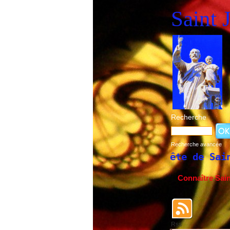
Saint 
Recherche
Recherche avancée
ête de Saint Joseph du 19 mars et du 1er 
Connaître Sai
Rss