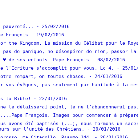
 pauvreté...
- 25/02/2016
e François
- 19/02/2016
or the Kingdom. La mission du Célibat pour le Roy
 pas de panique, ne désespérer de rien, passer la
 ♥ de ses enfants. Pape François
- 08/02/2016
e l'Ecriture s'accomplit pour vous. Lc 4.
- 25/01
otre rempart, en toutes choses.
- 24/01/2016
r vos évêques, pas seulement par habitude à la me
s la Bible!
- 22/01/2016
ne te délaisserai point, je ne t'abandonnerai pas
....Pape François. Images pour commencer à prépar
us avons été baptisés (...), nous formons un sace
ours sur l'unité des Chrétiens.
- 20/01/2016
eresse, ma Citadelle. Psaume 144.
- 20/01/2016