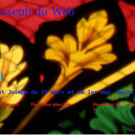
Joseph du Web
mai
Saint Joseph à Fatima.
Neuvaine à 
nt Joseph
Pour aller plus loin.
Vous avez dit " voca
?