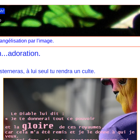
ph!
angélisation par l'image.
n...adoration.
terneras, à lui seul tu rendra un culte.