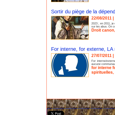
Sortir du piège de la dépenda
22/08/2011
|
2023 ; en 2011, je
sur les abus. On co
Droit canon
For interne, for externe, LA
27/07/2011
|
For interne/exter
aucune communauté, 
for interne 
spirituelles
,