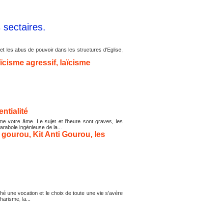
s sectaires.
t les abus de pouvoir dans les structures d'Eglise,
aïcisme agressif
,
laïcisme
ntialité
ême votre âme. Le sujet et l'heure sont graves, les
arabole ingénieuse de la...
,
gourou
,
Kit Anti Gourou
,
les
hé une vocation et le choix de toute une vie s'avère
harisme, la...