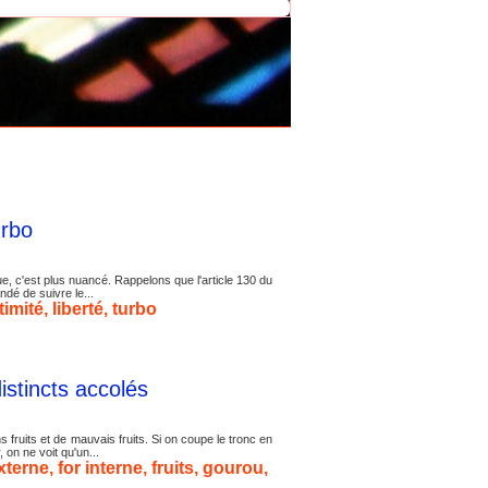
urbo
que, c'est plus nuancé. Rappelons que l'article 130 du
dé de suivre le...
timité
,
liberté
,
turbo
istincts accolés
 fruits et de mauvais fruits. Si on coupe le tronc en
on ne voit qu'un...
externe
,
for interne
,
fruits
,
gourou
,