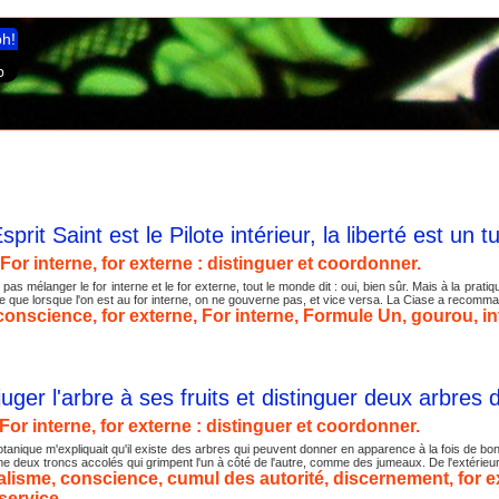
ph!
sprit Saint est le Pilote intérieur, la liberté est un t
For interne, for externe : distinguer et coordonner.
pas mélanger le for interne et le for externe, tout le monde dit : oui, bien sûr. Mais à la prati
e que lorsque l'on est au for interne, on ne gouverne pas, et vice versa. La Ciase a recomman
conscience
,
for externe
,
For interne
,
Formule Un
,
gourou
,
in
uger l'arbre à ses fruits et distinguer deux arbres d
For interne, for externe : distinguer et coordonner.
anique m'expliquait qu'il existe des arbres qui peuvent donner en apparence à la fois de bons
 deux troncs accolés qui grimpent l'un à côté de l'autre, comme des jumeaux. De l'extérieur, 
calisme
,
conscience
,
cumul des autorité
,
discernement
,
for 
service