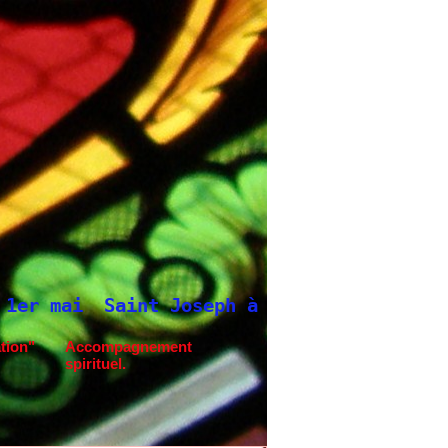
int Joseph à Fatima.
Neuvaine à Saint Jo
tion"
Accompagnement
spirituel.