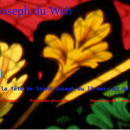
Joseph du Web
Saint Joseph du 19 mars et du 1er mai
Sa
nt Joseph
Pour aller plus loin.
Vous avez dit " voca
?