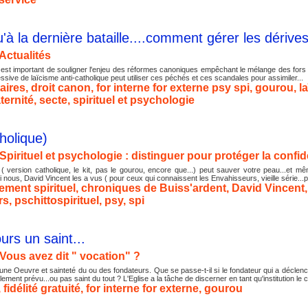
qu'à la dernière bataille....comment gérer les dérive
Actualités
l est important de souligner l'enjeu des réformes canoniques empêchant le mélange des fors e
sive de laïcisme anti-catholique peut utiliser ces péchés et ces scandales pour assimiler...
aires
,
droit canon
,
for interne for externe psy spi
,
gourou
,
l
ternité
,
secte
,
spirituel et psychologie
tholique)
Spirituel et psychologie : distinguer pour protéger la confide
 ( version catholique, le kit, pas le gourou, encore que...) peut sauver votre peau...et m
nous, David Vincent les a vus ( pour ceux qui connaissent les Envahisseurs, vieille série...p
ment spirituel
,
chroniques de Buiss'ardent
,
David Vincent
rs
,
pschittospirituel
,
psy
,
spi
urs un saint...
Vous avez dit " vocation" ?
une Oeuvre et sainteté du ou des fondateurs. Que se passe-t-il si le fondateur qui a déclenc
ement prévu...ou pas saint du tout ? L'Eglise a la tâche de discerner en tant qu'institution le c
,
fidélité gratuité
,
for interne for externe
,
gourou