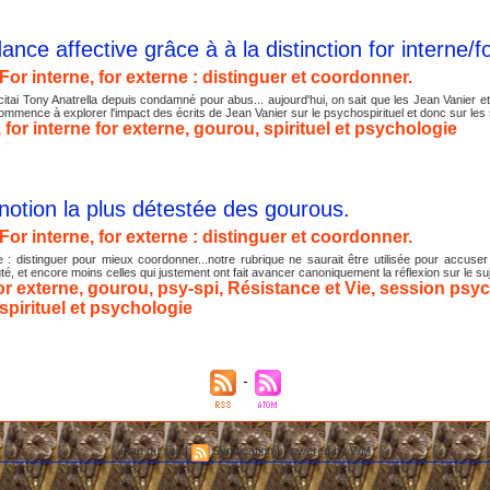
nce affective grâce à à la distinction for interne/f
For interne, for externe : distinguer et coordonner.
 citai Tony Anatrella depuis condamné pour abus... aujourd'hui, on sait que les Jean Vanier e
mmence à explorer l'impact des écrits de Jean Vanier sur le psychospirituel et donc sur les 
,
for interne for externe
,
gourou
,
spirituel et psychologie
 notion la plus détestée des gourous.
For interne, for externe : distinguer et coordonner.
ne : distinguer pour mieux coordonner...notre rubrique ne saurait être utilisée pour a
et encore moins celles qui justement ont fait avancer canoniquement la réflexion sur le suje
for externe
,
gourou
,
psy-spi
,
Résistance et Vie
,
session psych
spirituel et psychologie
Plan du site
|
Syndication
|
Powered by WM