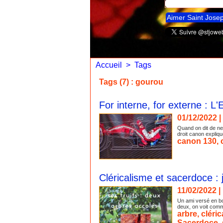
Aimer Saint Jose
Accueil
>
Tags
Tags (7) : gourou
For interne, for externe : L'E
01/12/2022
|
Quand on dit de ne 
droit canon expliqu
canon 130
,
Cléricalisme et sacerdoce : j
11/02/2022
|
Un ami versé en bot
deux, on voit comme
arbre
,
cléri
Sacerdoce
,