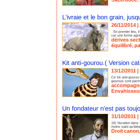
L'ivraie et le bon grain, jus
26/11/2014
|
En premier lieu, i
car une forme agres
dérives sect
équilibré
,
pa
Kit anti-gourou.( Version ca
13/12/2011
|
Ce kit anti-gourou
gourous sont parmi 
accompagne
Envahisseu
Un fondateur n'est pas toujo
31/10/2011
|
16) Vocation dans 
moins saint qu'idéal
Droit canon