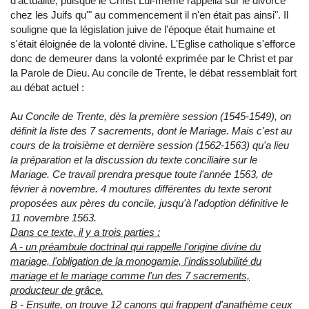
d'actualité, puisque le Christ Lui-même rappella sur le divorce
chez les Juifs qu'" au commencement il n'en était pas ainsi". Il
souligne que la législation juive de l'époque était humaine et
s'était éloignée de la volonté divine. L'Eglise catholique s'efforce
donc de demeurer dans la volonté exprimée par le Christ et par
la Parole de Dieu. Au concile de Trente, le débat ressemblait fort
au débat actuel :
A
u Concile de Trente, dès la première session (1545-1549), on
définit la liste des 7 sacrements, dont le Mariage. Mais c'est au
cours de la troisième et dernière session (1562-1563) qu'a lieu
la préparation et la discussion du texte conciliaire sur le
Mariage. Ce travail prendra presque toute l'année 1563, de
février à novembre. 4 moutures différentes du texte seront
proposées aux pères du concile, jusqu'à l'adoption définitive le
11 novembre 1563.
Dans ce texte, il y a trois parties :
A - un préambule doctrinal qui rappelle l'origine divine du
mariage, l'obligation de la monogamie, l'indissolubilité du
mariage et le mariage comme l'un des 7 sacrements,
producteur de grâce.
B - Ensuite, on trouve 12 canons qui frappent d'anathème ceux