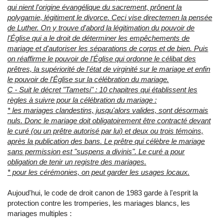
qui nient l'origine évangélique du sacrement, prônent la
polygamie, légitiment le divorce. Ceci vise directemen la pensée
de Luther. On y trouve d'abord la légitimation du pouvoir de
l'Église qui a le droit de déterminer les empêchements de
mariage et d'autoriser les séparations de corps et de bien. Puis
on réaffirme le pouvoir de l'Église qui ordonne le célibat des
prêtres, la supériorité de l'état de virginité sur le mariage et enfin
le pouvoir de l'Église sur la célébration du mariage.
C - Suit le décret "Tametsi" : 10 chapitres qui établissent les
règles à suivre pour la célébration du mariage :
* les mariages clandestins, jusqu'alors valides, sont désormais
nuls. Donc le mariage doit obligatoirement être contracté devant
le curé (ou un prêtre autorisé par lui) et deux ou trois témoins,
après la publication des bans. Le prêtre qui célèbre le mariage
sans permission est "suspens a divinis". Le curé a pour
obligation de tenir un registre des mariages.
* pour les cérémonies, on peut garder les usages locaux.
Aujoud'hui, le code de droit canon de 1983 garde à l'esprit la
protection contre les tromperies, les mariages blancs, les
mariages multiples :