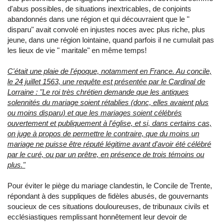
d'abus possibles, de situations inextricables, de conjoints
abandonnés dans une région et qui découvraient que le "
disparu" avait convolé en injustes noces avec plus riche, plus
jeune, dans une région lointaine, quand parfois il ne cumulait pas
les lieux de vie " maritale" en même temps!
C'était une plaie de l'époque, notamment en France. Au concile,
le 24 juillet 1563, une requête est présentée par le Cardinal de
Lorraine : "Le roi très chrétien demande que les antiques
solennités du mariage soient rétablies (donc, elles avaient plus
ou moins disparu) et que les mariages soient célébrés
ouvertement et publiquement à l'église, et si, dans certains cas,
on juge à propos de permettre le contraire, que du moins un
mariage ne puisse être réputé légitime avant d'avoir été célébré
par le curé, ou par un prêtre, en présence de trois témoins ou
plus."
Pour éviter le piège du mariage clandestin, le Concile de Trente,
répondant à des suppliques de fidèles abusés, de gouvernants
soucieux de ces situations douloureuses, de tribunaux civils et
ecclésiastiques remplissant honnêtement leur devoir de