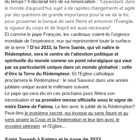
Cependant, dans
du temps? Il déclarait lors de sa renonciation : "
le monde d’aujourd’hui, sujet à de rapides changements et agité
par des questions de grande importance pour la vie de la foi,
pour gouverner la barque de saint Pierre et annoncer l’Évangile,
la vigueur du corps et de l’esprit est aussi nécessaire".
Et comme le pape François, les cardinaux voient-ils l'urgence
mondiale de l'espérance, eux qui représentent toute la surface
de la terre ?
D'ici 2033, la Terre Sainte, qui vit naître le
Rédempteur, sera le centre de l'attention politique et
spirituelle du monde comme un point névralgique qui vaut
par sa particularité unique dans un monde globalisé : celle
d'être la Terre du Rédempteur
. Et l'Eglise catholique
proclamera le Rédempteur : le seul Sauveur dans une année
jubilaire unique avant le millénaire suivant.
Le pape qui sera élu en ces prochains jours fêtera son
intronisation et
sa première messe officielle sous le signe de
notre Dame de Fatima
. Le lien avec le jubilé de la Rédemption?
Peut-être
le troisième secret, qui évoque au sens figuré et au
sens propre la Croix et la Rédemption et leur lien avec le
mystère pétrinien
et l'Eglise...
Saint Joseph à Fatima et le pape de 2033