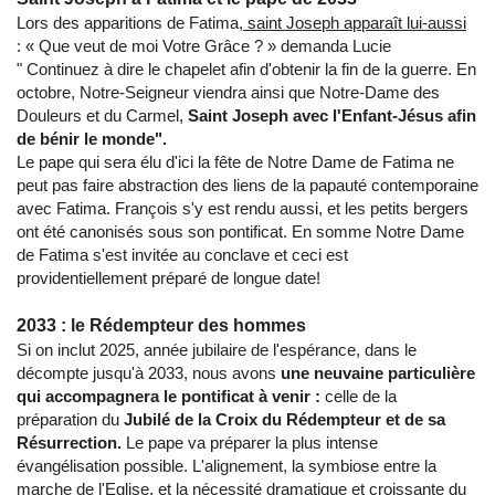
Lors des apparitions de Fatima,
saint Joseph apparaît lui-aussi
: « Que veut de moi Votre Grâce ? » demanda Lucie
" Continuez à dire le chapelet afin d'obtenir la fin de la guerre. En
octobre, Notre-Seigneur viendra ainsi que Notre-Dame des
Douleurs et du Carmel,
Saint Joseph avec l'Enfant-Jésus afin
de bénir le monde".
Le pape qui sera élu d'ici la fête de Notre Dame de Fatima ne
peut pas faire abstraction des liens de la papauté contemporaine
avec Fatima. François s'y est rendu aussi, et les petits bergers
ont été canonisés sous son pontificat. En somme Notre Dame
de Fatima s'est invitée au conclave et ceci est
providentiellement préparé de longue date!
2033 : le Rédempteur des hommes
Si on inclut 2025, année jubilaire de l'espérance, dans le
décompte jusqu'à 2033, nous avons
une neuvaine particulière
qui accompagnera le pontificat à venir :
celle de la
préparation du
Jubilé de la Croix du Rédempteur et de sa
Résurrection.
Le pape va préparer la plus intense
évangélisation possible. L'alignement, la symbiose entre la
marche de l'Eglise, et la nécessité dramatique et croissante du