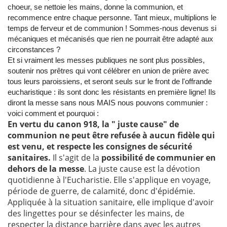
choeur, se nettoie les mains, donne la communion, et
recommence entre chaque personne. Tant mieux, multiplions le
temps de ferveur et de communion ! Sommes-nous devenus si
mécaniques et mécanisés que rien ne pourrait être adapté aux
circonstances ?
Et si vraiment les messes publiques ne sont plus possibles,
soutenir nos prêtres qui vont célébrer en union de prière avec
tous leurs paroissiens, et seront seuls sur le front de l'offrande
eucharistique : ils sont donc les résistants en première ligne! Ils
diront la messe sans nous MAIS nous pouvons communier :
voici comment et pourquoi :
En vertu du canon 918, la " juste cause" de
communion ne peut être refusée à aucun fidèle qui
est venu, et respecte les consignes de sécurité
sanitaires.
Il s'agit de la
possibilité de communier en
dehors de la messe
. La juste cause est la dévotion
quotidienne à l'Eucharistie. Elle s'applique en voyage,
période de guerre, de calamité, donc d'épidémie.
Appliquée à la situation sanitaire, elle implique d'avoir
des lingettes pour se désinfecter les mains, de
respecter la distance barrière dans avec les autres