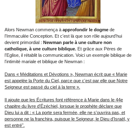
Alors Newman commença à
approfondir le dogme
de
l'Immaculée Conception. Et c'est là que son rôle aujourd'hui
devient primordial :
Newman parle à une culture non
catholique, à une culture biblique.
Et grâce aux Pères de
l'Eglise, il rétablit la communication. Voici un exemple biblique de
l'intimité mariale et biblique de Newman :
Dans « Méditations et Dévotions », Newman écrit que « Marie
est appelée la Porte du Ciel, parce que c'est par elle que Notre
Seigneur est passé du ciel à la terre ».
Il ajoute que les Écritures font référence à Marie dans le 44e
chapitre du livre d'Ézéchiel, lorsque le prophète déclare que
Dieu lui a dit : « La porte sera fermée, elle ne s'ouvrira pas, et
personne ne la franchira, puisque le Seigneur, le Dieu d'Israël, y
est entré".