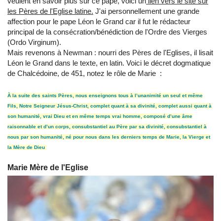
veulent en savoir plus sur ce pape, voici un
lien vers le site sur
les Pères de l'Eglise latine.
J'ai personnellement une grande
affection pour le pape Léon le Grand car il fut le rédacteur
principal de la consécration/bénédiction de l'Ordre des Vierges
(Ordo Virginum).
Mais revenons à Newman : nourri des Pères de l'Eglises, il lisait
Léon le Grand dans le texte, en latin. Voici le décret dogmatique
de Chalcédoine, de 451, notez le rôle de Marie :
À la suite des saints Pères, nous enseignons tous à l’unanimité un seul et même
Fils, Notre Seigneur Jésus-Christ, complet quant à sa divinité, complet aussi quant à
son humanité, vrai Dieu et en même temps vrai homme, composé d’une âme
raisonnable et d’un corps, consubstantiel au Père par sa divinité, consubstantiel à
nous par son humanité, né pour nous dans les derniers temps de Marie, la Vierge et
la Mère de Dieu
Marie Mère de l'Eglise