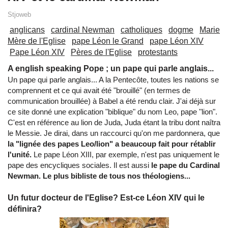
Stjoweb
anglicans
cardinal Newman
catholiques
dogme
Marie
Mère de l'Eglise
pape Léon le Grand
pape Léon XIV
Pape Léon XIV
Pères de l'Eglise
protestants
A english speaking Pope ; un pape qui parle anglais...
Un pape qui parle anglais... A la Pentecôte, toutes les nations se
comprennent et ce qui avait été "brouillé" (en termes de
communication brouillée) à Babel a été rendu clair. J'ai déjà sur
ce site donné une explication "biblique" du nom Leo, pape "lion".
C'est en référence au lion de Juda, Juda étant la tribu dont naîtra
le Messie. Je dirai, dans un raccourci qu'on me pardonnera, que
la "lignée des papes Leo/lion" a beaucoup fait pour rétablir
l'unité.
Le pape Léon XIII, par exemple, n'est pas uniquement le
pape des encycliques sociales. Il est aussi
le pape du Cardinal
Newman. Le plus bibliste de tous nos théologiens...
Un futur docteur de l'Eglise? Est-ce Léon XIV qui le
définira?