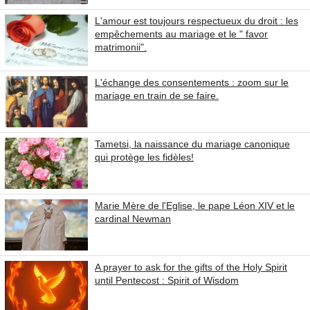
L'amour est toujours respectueux du droit : les
empêchements au mariage et le " favor
matrimonii".
L'échange des consentements : zoom sur le
mariage en train de se faire.
Tametsi, la naissance du mariage canonique
qui protège les fidèles!
Marie Mère de l'Eglise, le pape Léon XIV et le
cardinal Newman
A prayer to ask for the gifts of the Holy Spirit
until Pentecost : Spirit of Wisdom