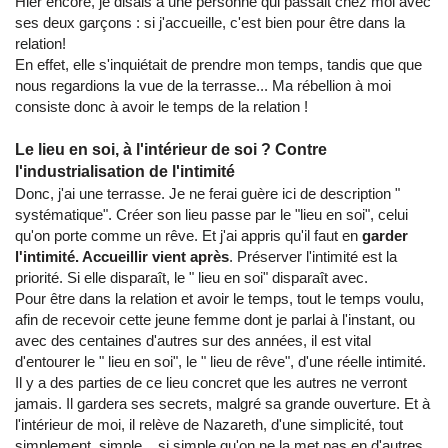
Hier encore, je disais à une personne qui passait chez moi avec
ses deux garçons : si j'accueille, c'est bien pour être dans la
relation!
En effet, elle s'inquiétait de prendre mon temps, tandis que que
nous regardions la vue de la terrasse... Ma rébellion à moi
consiste donc à avoir le temps de la relation !
Le lieu en soi, à l'intérieur de soi ? Contre
l'industrialisation de l'intimité
Donc, j'ai une terrasse. Je ne ferai guère ici de description "
systématique". Créer son lieu passe par le "lieu en soi", celui
qu'on porte comme un rêve. Et j'ai appris qu'il faut en
garder
l'intimité. Accueillir vient après
. Préserver l'intimité est la
priorité. Si elle disparaît, le " lieu en soi" disparaît avec.
Pour être dans la relation et avoir le temps, tout le temps voulu,
afin de recevoir cette jeune femme dont je parlai à l'instant, ou
avec des centaines d'autres sur des années, il est vital
d'entourer le " lieu en soi", le " lieu de rêve", d'une réelle intimité.
Il y a des parties de ce lieu concret que les autres ne verront
jamais. Il gardera ses secrets, malgré sa grande ouverture. Et à
l'intérieur de moi, il relève de Nazareth, d'une simplicité, tout
simplement, simple... si simple qu'on ne la met pas en d'autres