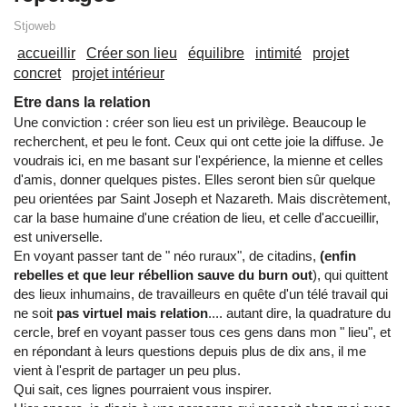
Stjoweb
accueillir
Créer son lieu
équilibre
intimité
projet
concret
projet intérieur
Etre dans la relation
Une conviction : créer son lieu est un privilège. Beaucoup le
recherchent, et peu le font. Ceux qui ont cette joie la diffuse. Je
voudrais ici, en me basant sur l'expérience, la mienne et celles
d'amis, donner quelques pistes. Elles seront bien sûr quelque
peu orientées par Saint Joseph et Nazareth. Mais discrètement,
car la base humaine d'une création de lieu, et celle d'accueillir,
est universelle.
En voyant passer tant de " néo ruraux", de citadins,
(enfin
rebelles et que leur rébellion sauve du burn out
), qui quittent
des lieux inhumains, de travailleurs en quête d'un télé travail qui
ne soit
pas virtuel mais relation
.... autant dire, la quadrature du
cercle, bref en voyant passer tous ces gens dans mon " lieu", et
en répondant à leurs questions depuis plus de dix ans, il me
vient à l'esprit de partager un peu plus.
Qui sait, ces lignes pourraient vous inspirer.