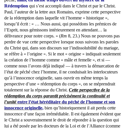
Rédemption
qui s’est accompli dans le Christ et par le Christ.
Paul, l’auteur de la lettre aux Romains, exprime cette perspective
de la rédemption dans laquelle vit l’homme « historique »,
lorsqu’il écrit : « … Nous aussi, qui possédons les prémices de
l’Esprit, nous gémissons intérieurement en attendant… la
délivrance pour notre corps. » (
Rm
8, 23.) Nous ne pouvons pas
perdre de vue cette perspective lorsque nous suivons les paroles
du Christ qui, dans son discours sur l’indissolubilité du mariage,
se réfère à « l’origine ». Si le mot « origine » indiquait seulement
la création de l’homme comme « mâle et femelle », et si —
comme nous l’avons déjà indiqué — à travers la démarcation de
l’état de péché chez l’homme, il ne conduisait les interlocuteurs
qu’à l’innocence originelle, sans ouvrir en même temps la
perspective d’une « rédemption du corps », on se méprendrait
totalement sur la réponse du Christ.
Cette perspective de la
rédemption du corps garantit précisément la continuité et
l’unité
entre l’état héréditaire du péché de l’homme et son
innocence originelle,
bien qu’historiquement il ait perdu cette
innocence d’une façon irrémédiable. Il est également évident que
le Christ a souverainement le droit de répondre à la question qui
lui a été posée par les docteurs de la Loi et de l’Alliance (comme