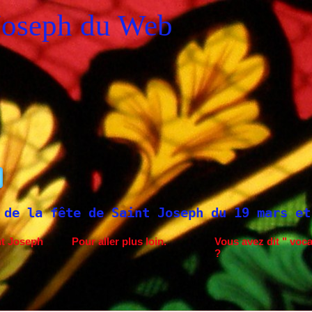
Joseph du Web
 de Saint Joseph du 19 mars et du 1er mai
nt Joseph
Pour aller plus loin.
Vous avez dit " voca
?