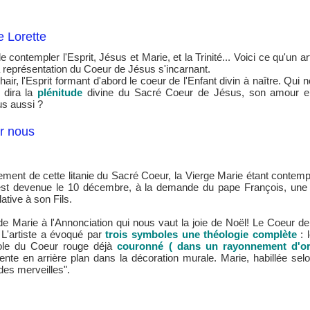
e Lorette
ontempler l'Esprit, Jésus et Marie, et la Trinité... Voici ce qu'un arti
la représentation du Coeur de Jésus s'incarnant.
chair, l'Esprit formant d'abord le coeur de l'Enfant divin à naître. Q
 dira la
plénitude
divine du Sacré Coeur de Jésus, son amour enver
s aussi ?
ur nous
gement de cette litanie du Sacré Coeur, la Vierge Marie étant contempl
est devenue le 10 décembre, à la demande du pape François, une fê
ative à son Fils.
é de Marie à l'Annonciation qui nous vaut la joie de Noël! Le Coeur 
 L'artiste a évoqué par
trois symboles une théologie complète
: l
ole du Coeur rouge déjà
couronné ( dans un rayonnement d'or
ente en arrière plan dans la décoration murale. Marie, habillée selon
 des merveilles".