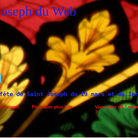
Joseph du Web
9 mars et du 1er mai
Saint Joseph à Fati
nt Joseph
Pour aller plus loin.
Vous avez dit " voca
?