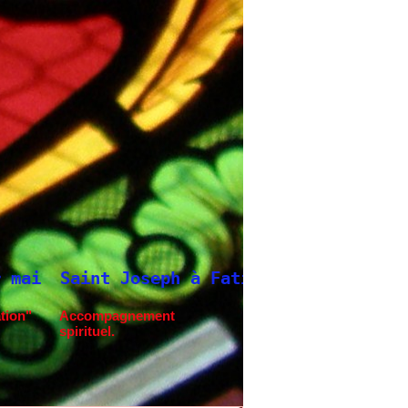
ma.
Neuvaine à Saint Joseph
tion"
Accompagnement
spirituel.