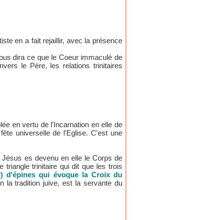
ste en a fait rejaillir, avec la présence
ui nous dira ce que le Coeur immaculé de
s le Père, les relations trinitaires
ée en vertu de l'Incarnation en elle de
te universelle de l'Eglise. C'est une
de Jésus es devenu en elle le Corps de
e triangle trinitaire qui dit que les trois
) d'épines qui évoque la Croix du
 la tradition juive, est la servante du