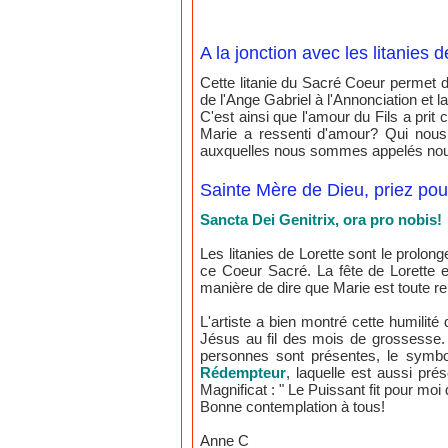
A la jonction avec les litanies d
Cette litanie du Sacré Coeur permet de c
de l'Ange Gabriel à l'Annonciation et 
C'est ainsi que l'amour du Fils a prit 
Marie a ressenti d'amour? Qui nous
auxquelles nous sommes appelés nou
Sainte Mère de Dieu, priez po
Sancta Dei Genitrix, ora pro nobis!
Les litanies de Lorette sont le prolon
ce Coeur Sacré. La fête de Lorette 
manière de dire que Marie est toute rel
L'artiste a bien montré cette humilit
Jésus au fil des mois de grossesse.
personnes sont présentes, le symb
Rédempteur
, laquelle est aussi prés
Magnificat : " Le Puissant fit pour moi
Bonne contemplation à tous!
Anne C