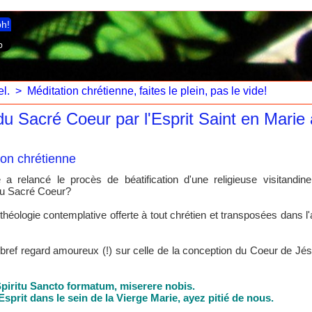
ph!
l.
>
Méditation chrétienne, faites le plein, pas le vide!
du Sacré Coeur par l'Esprit Saint en Marie à
ion chrétienne
a relancé le procès de béatification d'une religieuse visitandine
s du Sacré Coeur?
héologie contemplative offerte à tout chrétien et transposées dans l'
 bref regard amoureux (!) sur celle de la conception du Coeur de Jésus
 Spiritu Sancto formatum, miserere nobis.
sprit dans le sein de la Vierge Marie, ayez pitié de nous.