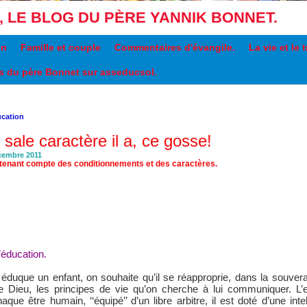
, LE BLOG DU PÈRE YANNIK BONNET.
on
Famille et couple
Commentaires d'évangile.
La vie et le 
les du père Bonnet sur asseducsol.
cation
sale caractère il a, ce gosse!
cembre 2011
tenant compte des conditionnements et des caractères.
l’éducation
.
duque un enfant, on souhaite qu’il se réapproprie, dans la souverai
e Dieu, les principes de vie qu’on cherche à lui communiquer. L’e
ue être humain, ‘‘équipé’’ d’un libre arbitre, il est doté d’une inte