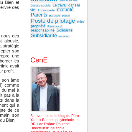
justice sociale
du Bien et
Le travail dans la
Justice sociale
délivre des
maturité
vie.
Loi naturelle
Parents
paresse
patron
Poste de pilotage
prêtre
propriété
Résistance!
responsabilité
Solidarité
Subsidiarité
n nous des
vocation
t jalousie,
a stratégie
Profil
cepter son
ropre, une
CenE
aborder les
tinie avait
r profit.
de son âme
e !) comme
r du mal à
it pas à la
ts dans la
ment qui a
mpte de ce
 main son
Bienvenue sur le blog du Père
 du Bien.
Yannik Bonnet, polytechnicien,
DRH de Rhône-Poulenc,
Directeur d'une école