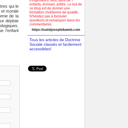
d'ingénieurs, veuf, père de 7
enfants, écrivain, prêtre. Le but de
tres qui le
ce blog est de donner une
 et morale
formation chrétienne de qualité.
omie de la
N'hésitez pas à formuler
se déploie
questions et remarques dans les
commentaires.
ologiques.
https://saintjosephduweb.com
e l’enfant
Tous les articles de Doctrine
Sociale classés et facilement
accessibles!
Partager ce site