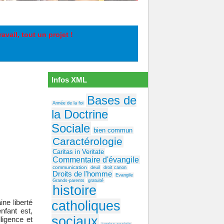
travail, tout un projet !
Infos XML
Bases de
Année de la foi
la Doctrine
Sociale
bien commun
Caractérologie
Caritas in Veritate
Commentaire d'évangile
communication
deuil
droit canon
Droits de l'homme
Evangile
Grands-parents
gratuité
histoire
ne liberté
catholiques
nfant est,
sociaux
lligence et