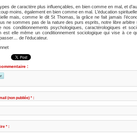
 types de caractère plus influençables, en bien comme en mal, et d’au
oup moins, également en bien comme en mal. L’éducation spirituelle
ielle mais, comme le dit St Thomas, la grâce ne fait jamais l’écon
us ne sommes pas de la nature des purs esprits, notre libre arbitre 
e nos conditionnements psychologiques, caractérologiques et soci
on est elle même un conditionnement sociologique qui vise à ce qu
 passer… de l’éducateur.
onnet
commentaire :
ail (non publiée) * :
re * :