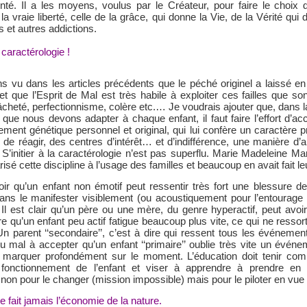
nté. Il a les moyens, voulus par le Créateur, pour faire le choix 
a vraie liberté, celle de la grâce, qui donne la Vie, de la Vérité qui 
 et autres addictions.
caractérologie !
 vu dans les articles précédents que le péché originel a laissé e
et que l’Esprit de Mal est très habile à exploiter ces failles que son
âcheté, perfectionnisme, colère etc.… Je voudrais ajouter que, dans l
 que nous devons adapter à chaque enfant, il faut faire l’effort d’ac
ement génétique personnel et original, qui lui confère un caractère p
i de réagir, des centres d’intérêt… et d’indifférence, une manière d’
 S’initier à la caractérologie n’est pas superflu. Marie Madeleine Mar
risé cette discipline à l’usage des familles et beaucoup en avait fait leu
voir qu’un enfant non émotif peut ressentir très fort une blessure 
sans le manifester visiblement (ou acoustiquement pour l’entourag
 Il est clair qu’un père ou une mère, du genre hyperactif, peut avoi
 qu’un enfant peu actif fatigue beaucoup plus vite, ce qui ne ressort
n parent ‘‘secondaire’’, c’est à dire qui ressent tous les événemen
u mal à accepter qu’un enfant ‘‘primaire’’ oublie très vite un événe
 marquer profondément sur le moment. L’éducation doit tenir co
onctionnement de l’enfant et viser à apprendre à prendre en
 non pour le changer (mission impossible) mais pour le piloter en vue
e fait jamais l’économie de la nature.