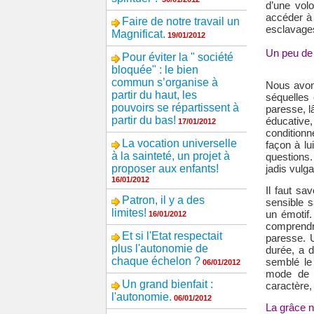
d’une volo
accéder à l
Faire de notre travail un
esclavages
Magnificat.
19/01/2012
Un peu de 
Pour éviter la " société
bloquée" : le bien
commun s’organise à
Nous avons
partir du haut, les
séquelles 
pouvoirs se répartissent à
paresse, l
partir du bas!
éducative,
17/01/2012
conditionn
La vocation universelle
façon à lu
à la sainteté, un projet à
questions.
proposer aux enfants!
jadis vulga
16/01/2012
Il faut sa
Patron, il y a des
sensible 
limites!
un émotif.
16/01/2012
comprendre
Et si l'Etat respectait
paresse. U
plus l'autonomie de
durée, a d
chaque échelon ?
semblé le
06/01/2012
mode de f
Un grand bienfait :
caractère,
l'autonomie.
06/01/2012
La grâce n