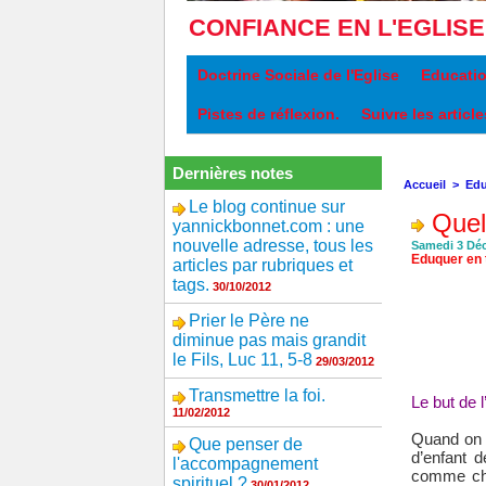
CONFIANCE EN L'EGLISE
Doctrine Sociale de l'Eglise
Educati
Pistes de réflexion.
Suivre les artic
Dernières notes
Accueil
>
Edu
Le blog continue sur
Quel 
yannickbonnet.com : une
nouvelle adresse, tous les
Samedi 3 Dé
Eduquer en 
articles par rubriques et
tags.
30/10/2012
Prier le Père ne
diminue pas mais grandit
le Fils, Luc 11, 5-8
29/03/2012
Transmettre la foi.
Le but de 
11/02/2012
Quand on é
Que penser de
d’enfant d
l'accompagnement
comme chaq
spirituel ?
30/01/2012