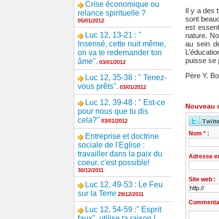
Crise économique ou
Il y a des
relance spirituelle ?
sont beauc
05/01/2012
est essent
Luc 12, 13-21 : "
nature. No
Insensé, cette nuit même,
au sein d
L’éducati
on va te redemander ton
puisse se
âme".
03/01/2012
Père Y. B
Luc 12, 35-38 : " Tenez-
vous prêts".
03/01/2012
Luc 12, 39-48 : " Est-ce
Nouveau 
pour nous que tu dis
cela?"
03/01/2012
Nom * :
Entreprise et doctrine
sociale de l'Eglise :
travailler dans la paix du
Adresse em
coeur, c'est possible!
30/12/2011
Site web :
Luc 12, 49-53 : Le Feu
sur la Terre
29/12/2011
Commentai
Luc 12, 54-59 :" Esprit
faux", utilise ta raison !