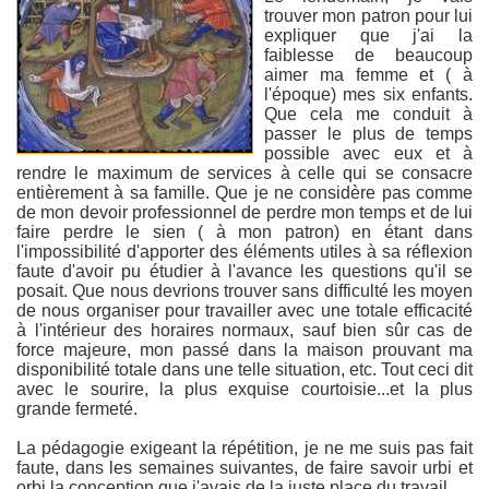
trouver mon patron pour lui
expliquer que j'ai la
faiblesse de beaucoup
aimer ma femme et ( à
l'époque) mes six enfants.
Que cela me conduit à
passer le plus de temps
possible avec eux et à
rendre le maximum de services à celle qui se consacre
entièrement à sa famille. Que je ne considère pas comme
de mon devoir professionnel de perdre mon temps et de lui
faire perdre le sien ( à mon patron) en étant dans
l'impossibilité d'apporter des éléments utiles à sa réflexion
faute d'avoir pu étudier à l'avance les questions qu'il se
posait. Que nous devrions trouver sans difficulté les moyen
de nous organiser pour travailler avec une totale efficacité
à l'intérieur des horaires normaux, sauf bien sûr cas de
force majeure, mon passé dans la maison prouvant ma
disponibilité totale dans une telle situation, etc. Tout ceci dit
avec le sourire, la plus exquise courtoisie...et la plus
grande fermeté.
La pédagogie exigeant la répétition, je ne me suis pas fait
faute, dans les semaines suivantes, de faire savoir urbi et
orbi la conception que j'avais de la juste place du travail.