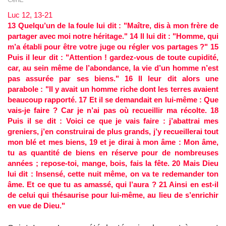
Luc 12, 13-21
13 Quelqu’un de la foule lui dit : "Maître, dis à mon frère de
partager avec moi notre héritage." 14 Il lui dit : "Homme, qui
m’a établi pour être votre juge ou régler vos partages ?" 15
Puis il leur dit : "Attention ! gardez-vous de toute cupidité,
car, au sein même de l’abondance, la vie d’un homme n’est
pas assurée par ses biens." 16 Il leur dit alors une
parabole : "Il y avait un homme riche dont les terres avaient
beaucoup rapporté. 17 Et il se demandait en lui-même : Que
vais-je faire ? Car je n’ai pas où recueillir ma récolte. 18
Puis il se dit : Voici ce que je vais faire : j’abattrai mes
greniers, j’en construirai de plus grands, j’y recueillerai tout
mon blé et mes biens, 19 et je dirai à mon âme : Mon âme,
tu as quantité de biens en réserve pour de nombreuses
années ; repose-toi, mange, bois, fais la fête. 20 Mais Dieu
lui dit : Insensé, cette nuit même, on va te redemander ton
âme. Et ce que tu as amassé, qui l’aura ? 21 Ainsi en est-il
de celui qui thésaurise pour lui-même, au lieu de s’enrichir
en vue de Dieu."