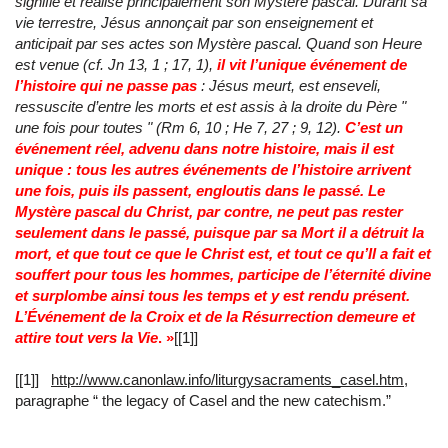
signifie et réalise principalement son Mystère pascal. Durant sa
vie terrestre, Jésus annonçait par son enseignement et
anticipait par ses actes son Mystère pascal. Quand son Heure
est venue (cf. Jn 13, 1 ; 17, 1),
il vit l’unique événement de
l’histoire qui ne passe pas
: Jésus meurt, est enseveli,
ressuscite d’entre les morts et est assis à la droite du Père "
une fois pour toutes " (Rm 6, 10 ; He 7, 27 ; 9, 12).
C’est un
événement réel, advenu dans notre histoire, mais il est
unique : tous les autres événements de l’histoire arrivent
une fois, puis ils passent, engloutis dans le passé. Le
Mystère pascal du Christ, par contre, ne peut pas rester
seulement dans le passé, puisque par sa Mort il a détruit la
mort, et que tout ce que le Christ est, et tout ce qu’Il a fait et
souffert pour tous les hommes, participe de l’éternité divine
et surplombe ainsi tous les temps et y est rendu présent.
L’Événement de la Croix et de la Résurrection demeure et
attire tout vers la Vie
. »
[[1]]
[[1]]
http://www.canonlaw.info/liturgysacraments_casel.htm
,
paragraphe “ the legacy of Casel and the new catechism.”