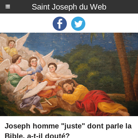
Saint Joseph du Web
Joseph homme "juste" dont parle la
Bible, a-t-il douté?