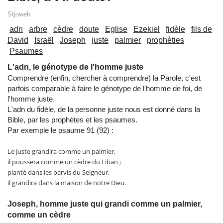
Stjoweb
adn
arbre
cèdre
doute
Eglise
Ezekiel
fidèle
fils de
David
Israël
Joseph
juste
palmier
prophèties
Psaumes
L'adn, le génotype de l'homme juste
Comprendre (enfin, chercher à comprendre) la Parole, c'est
parfois comparable à faire le génotype de l'homme de foi, de
l'homme juste.
L'adn du fidèle, de la personne juste nous est donné dans la
Bible, par les prophètes et les psaumes.
Par exemple le psaume 91 (92) :
Le juste grandira comme un palmier,
il poussera comme un cèdre du Liban ;
planté dans les parvis du Seigneur,
il grandira dans la maison de notre Dieu.
Joseph, homme juste qui grandi comme un palmier,
comme un cèdre