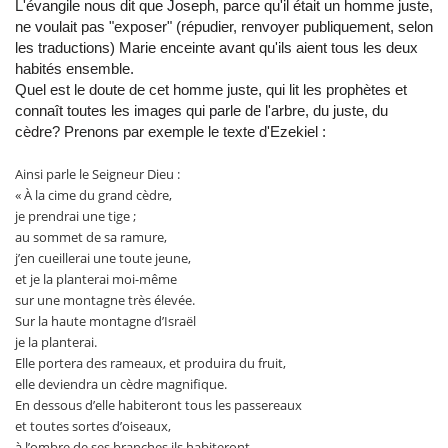
L'évangile nous dit que Joseph, parce qu'il était un homme juste,
ne voulait pas "exposer" (répudier, renvoyer publiquement, selon
les traductions) Marie enceinte avant qu'ils aient tous les deux
habités ensemble.
Quel est le doute de cet homme juste, qui lit les prophètes et
connaît toutes les images qui parle de l'arbre, du juste, du
cèdre? Prenons par exemple le texte d'Ezekiel :
Ainsi parle le Seigneur Dieu :
« À la cime du grand cèdre,
je prendrai une tige ;
au sommet de sa ramure,
j’en cueillerai une toute jeune,
et je la planterai moi-même
sur une montagne très élevée.
Sur la haute montagne d’Israël
je la planterai.
Elle portera des rameaux, et produira du fruit,
elle deviendra un cèdre magnifique.
En dessous d’elle habiteront tous les passereaux
et toutes sortes d’oiseaux,
à l’ombre de ses branches ils habiteront.